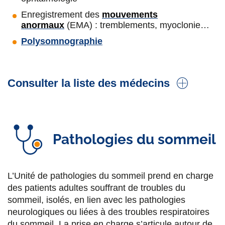
l'adulte
Enregistrement des
mouvements
anormaux
(EMA) : tremblements, myoclonie…
Polysomnographie
Consulter la liste des médecins
Dr Antoine Gueguen
Neurologue, praticien titulaire.
Sclérose en
Pathologies du sommeil
plaques
,
électrophysiologie
Dr Christophe Carreau
L’Unité de pathologies du sommeil prend en charge
Neurologue, assistant.
des patients adultes souffrant de troubles du
sommeil, isolés, en lien avec les pathologies
Dr Sarah Coulette
neurologiques ou liées à des troubles respiratoires
Neurologue, praticien titulaire.
Parkinson
et
du sommeil. La prise en charge s’articule autour de