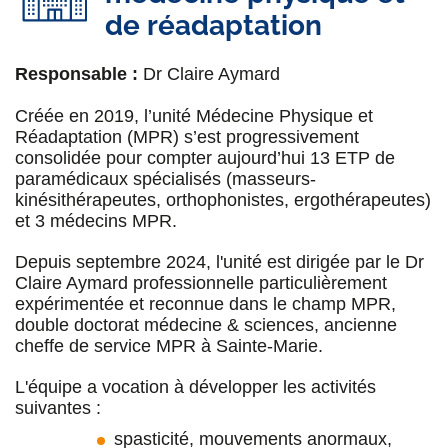
Dr Nabila Mouder
de réadaptation
Neurologue, praticien titulaire. Électrophysiologie
Responsable :
Dr Claire Aymard
Dr Marion Quirins
Créée en 2019, l’unité Médecine Physique et
Neurologue, praticien titulaire.
Réadaptation (MPR) s’est progressivement
Électrophysiologie.
Epilepsies de l'adulte
consolidée pour compter aujourd’hui 13 ETP de
paramédicaux spécialisés (masseurs-
Dr Alix Romier
kinésithérapeutes, orthophonistes, ergothérapeutes)
et 3 médecins MPR.
Responsable activité
sommeil
Depuis septembre 2024, l'unité est dirigée par le Dr
Dr Marie Scuccimarra
Claire Aymard professionnelle particulièrement
expérimentée et reconnue dans le champ MPR,
Neurologue
double doctorat médecine & sciences, ancienne
cheffe de service MPR à Sainte-Marie.
Dr Sinead Zeidan
L'équipe a vocation à développer les activités
Neurologue, praticien titulaire.
Epilepsies de
suivantes :
l'adulte
spasticité, mouvements anormaux,