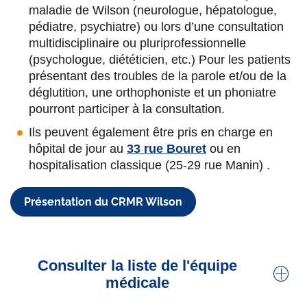
Dr Nathalie Patte-Karsenti
maladie de Wilson (neurologue, hépatologue,
pédiatre, psychiatre) ou lors d’une consultation
Neurologue, praticien titulaire.
Parkinson
,
multidisciplinaire ou pluriprofessionnelle
mouvements anormaux, injection de toxine
(psychologue, diététicien, etc.) Pour les patients
botulinique, éducation thérapeutique, hypnose,
présentant des troubles de la parole et/ou de la
TMS
déglutition, une orthophoniste et un phoniatre
pourront participer à la consultation.
Dr Quentin Salardaine
Ils peuvent également être pris en charge en
Neurologue.
Maladie de Parkinson
hôpital de jour au
33 rue Bouret
ou en
hospitalisation classique (25-29 rue Manin) .
Céline Déguise
Infirmière en Pratique Avancée.
Maladie de
Présentation du CRMR Wilson
Parkinson
Hélène De Saint Vaulry
Consulter la liste de l'équipe
Infirmière en Pratique Avancée :
Education
médicale
thérapeutique
,
maladie de Wilson
, Unité
Parkinson et mouvements anormaux