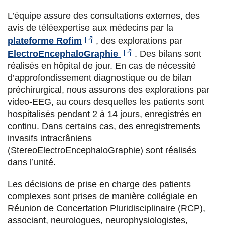
apprentissages, troubles neurologiques et
troubles neuropsychologiques (enfant et adulte),
Dalya Moultaka
L’équipe assure des consultations externes, des
polyhandicap
avis de téléexpertise aux médecins par la
Neuropsychologue
plateforme Rofim
, des explorations par
Dr Amandine Barjol
ElectroEncephaloGraphie
. Des bilans sont
Floriane Picton
réalisés en hôpital de jour. En cas de nécessité
Praticien titulaire. Ophtalmo-pédiatrie,
strabisme
Neuropsychologue
d’approfondissement diagnostique ou de bilan
préchirurgical, nous assurons des explorations par
Ambre Dubier
Camille Vaudron
video-EEG, au cours desquelles les patients sont
Neuropsychologue
hospitalisés pendant 2 à 14 jours, enregistrés en
Neuropsychologue
continu. Dans certains cas, des enregistrements
Donna Garcia
invasifs intracrâniens
Hélène De Saint Vaulry
(StereoElectroEncephaloGraphie) sont réalisés
Neuropsychologues
Infirmière en Pratique Avancée :
Education
dans l’unité.
thérapeutique
,
maladie de Wilson
, Unité
Eva Lafond
Parkinson et mouvements anormaux
Les décisions de prise en charge des patients
Neuropsychologue
complexes sont prises de manière collégiale en
Réunion de Concertation Pluridisciplinaire (RCP),
associant, neurologues, neurophysiologistes,
Juliette Tuffreau