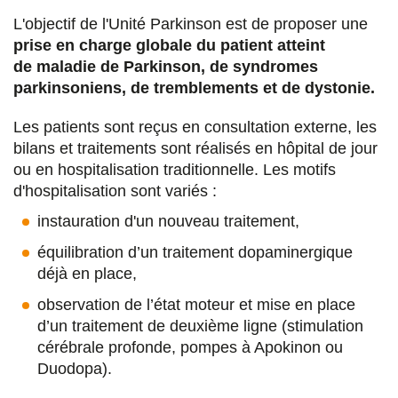
L'objectif de l'Unité Parkinson est de proposer une
Dr Vincen Brochard
prise en charge globale du patient atteint
Neurologue, Sclérose en plaques
de maladie de Parkinson, de syndromes
parkinsoniens, de tremblements et de dystonie.
Dr Romain Deschamps
Les patients sont reçus en consultation externe, les
Neurologue, praticien titulaire.
Sclérose en
bilans et traitements sont réalisés en hôpital de jour
plaques
, NMO
ou en hospitalisation traditionnelle. Les motifs
d'hospitalisation sont variés :
Dr Antoine Gueguen
instauration d'un nouveau traitement,
Neurologue, praticien titulaire.
Sclérose en
équilibration d’un traitement dopaminergique
plaques
,
électrophysiologie
déjà en place,
Dr Edouard Januel
observation de l’état moteur et mise en place
d’un traitement de deuxième ligne (stimulation
Neurologue,
Sclérose en plaques
cérébrale profonde, pompes à Apokinon ou
Méthodologie,
Service de Recherche Clinique.
Duodopa).
Epidémiologie.