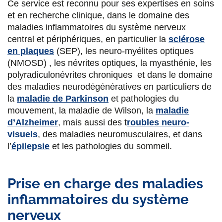
Ce service est reconnu pour ses expertises en soins
s
s
s
p
et en recherche clinique, dans le domaine des
u
u
u
a
maladies inflammatoires du système nerveux
r
r
r
r
central et périphériques, en particulier la
sclérose
en plaques
(SEP), les neuro-myélites optiques
F
T
L
E
(NMOSD) , les névrites optiques, la myasthénie, les
a
w
i
m
polyradiculonévrites chroniques et dans le domaine
des maladies neurodégénératives en particuliers de
c
i
n
a
la
maladie de Parkinson
et pathologies du
e
t
k
i
mouvement, la maladie de Wilson, la
maladie
d’Alzheimer
, mais aussi des t
roubles neuro-
b
t
e
l
visuels
, des maladies neuromusculaires, et dans
o
e
d
l’
épilepsie
et les pathologies du sommeil.
o
r
i
k
n
Prise en charge des maladies
inflammatoires du système
nerveux