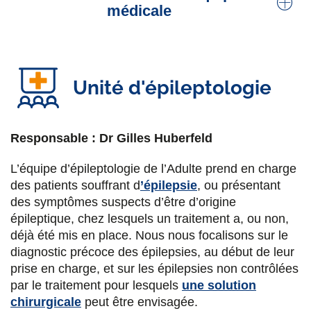
plaques
,
mémoire
médicale
Clotilde Arnaud Besnier
Dr Léa Conversy
Neuropsychologue
Psychiatre, Responsable de l'unité
Institut de
Unité d'épileptologie
neuropsychologie, neurovision,
Mathilde Derosin
neurocognition (I3N)
Neuropsychologue
Responsable : Dr Gilles Huberfeld
Sylvie Chokron
Emma Gentric
PHD, Neuropsychologue, Directrice de la
L’équipe d’épileptologie de l’Adulte prend en charge
Orthophoniste
Recherche I3N
des patients souffrant d
’épilepsie
, ou présentant
des symptômes suspects d’être d’origine
Mélissa Hervy Jeulin
Dr Dorin-Damien Sumanaru
épileptique, chez lesquels un traitement a, ou non,
déjà été mis en place. Nous nous focalisons sur le
Orthophoniste
Pédiatre
diagnostic précoce des épilepsies, au début de leur
prise en charge, et sur les épilepsies non contrôlées
Carole Laurence
Dr Sibylle Gonzalez Monge
par le traitement pour lesquels
une solution
Orthophoniste
Neurologue, praticien titulaire. Troubles des
chirurgicale
peut être envisagée.