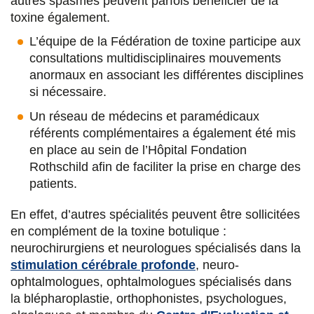
Marie Eveillé
autres spasmes peuvent parfois bénéficier de la
toxine également.
Orthophoniste
L’équipe de la Fédération de toxine participe aux
consultations multidisciplinaires mouvements
Faustine Dubedout
anormaux en associant les différentes disciplines
Orthophoniste
si nécessaire.
Un réseau de médecins et paramédicaux
Samuel Glénac
référents complémentaires a également été mis
Ergothérapeute
en place au sein de l’Hôpital Fondation
Rothschild afin de faciliter la prise en charge des
Benjamin Nunes
patients.
Ergothérapeute
En effet, d’autres spécialités peuvent être sollicitées
en complément de la toxine botulique :
Arthur Tellier
neurochirurgiens et neurologues spécialisés dans la
Kinésithérapeute
stimulation cérébrale profonde
, neuro-
ophtalmologues, ophtalmologues spécialisés dans
Arthur Sauv
la blépharoplastie, orthophonistes, psychologues,