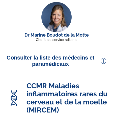
Dr Marine Boudot de la Motte
Cheffe de service adjointe
Consulter la liste des médecins et
paramédicaux
Pr Anne-Caroline Papeix
CCMR Maladies
Chef de service, neurologue. Praticien
Titulaire.
Sclérose En Plaques
inflammatoires rares du
cerveau et de la moelle
Dr Marine Boudot de la Motte
(MIRCEM)