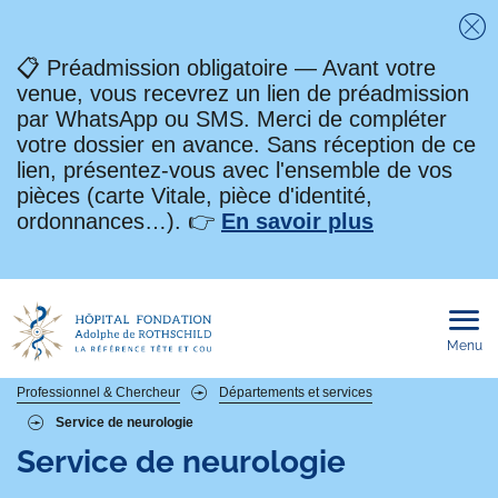
Fe
📋 Préadmission obligatoire — Avant votre
venue, vous recevrez un lien de préadmission
par WhatsApp ou SMS. Merci de compléter
votre dossier en avance. Sans réception de ce
lien, présentez-vous avec l'ensemble de vos
pièces (carte Vitale, pièce d'identité,
ordonnances…). 👉
En savoir plus
Menu
Ouvri
le
men
mobi
Fil
Professionnel & Chercheur
Départements et services
Service de neurologie
d'Ariane
Service de neurologie