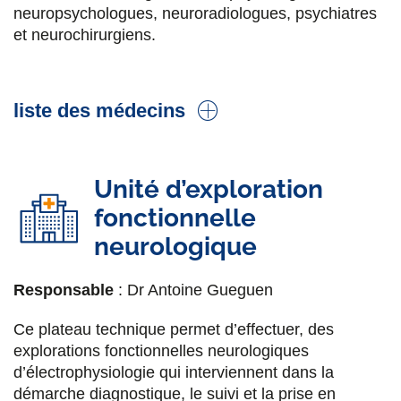
neuropsychologues, neuroradiologues, psychiatres
Neuropsychologue
et neurochirurgiens.
Elsa Tupin
Neuropsychologue
liste des médecins
Nina Michou
Dr Gilles Huberfeld
Orthophoniste
Unité d’exploration
Neurologue, praticien titulaire.
Électrophysiologie.
Epilepsies de l'adulte
fonctionnelle
Lou Patriarche
neurologique
Orthophoniste
Dr Pierre Bourdillon
Neurochirurgien, praticien titulaire.
Chirurgie de
Responsable
: Dr Antoine Gueguen
Clémentine Garric
l’épilepsie adulte
, gliome, hydrocéphalie, kyste
PhD, chercheuse translationnelle
colloïde.
Ce plateau technique permet d’effectuer, des
Directeur du
laboratoire TITAN
explorations fonctionnelles neurologiques
Angélina le Jolivet
d’électrophysiologie qui interviennent dans la
démarche diagnostique, le suivi et la prise en
Dr Marion Quirins