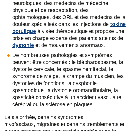
neurologues, des médecins de médecine
physique et de réadaptation, des
Mélissa Hervy Jeulin
ophtalmologues, des ORL et des médecins de la
Orthophoniste
douleur spécialisés dans les injections de
toxine
botulique
à visée thérapeutique et propose une
Emma Gentric
prise en charge experte des patients atteints de
dystonie
et de mouvements anormaux.
Orthophoniste
De nombreuses pathologies et symptômes
Carole Laurence
peuvent être concernés : le blépharospasme, la
dystonie cervicale, le spasme hémifacial, le
Orthophoniste
syndrome de Meige, la crampe du musicien, les
dystonies de fonctions, la dysphonie
Michaela Pernon
spasmodique, la dystonie oromandibulaire, la
Orthophoniste :
maladie de Wilson
, unité
spasticité consécutive à un accident vasculaire
Parkinson
et mouvements anormaux,
cérébral ou la sclérose en plaques.
CRMR Maladies neurogénétiques et
mouvements anormaux
La sialorrhée, certains syndromes
myofasciaux, migraines et certains tremblements et