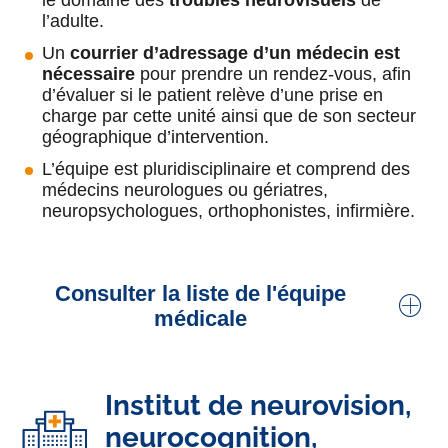
le domaine des
troubles neurovisuels
de
l’adulte.
Michaela Pernon
Un
courrier d’adressage d’un médecin est
nécessaire
pour prendre un rendez-vous, afin
Orthophoniste :
maladie de Wilson
, unité
d’évaluer si le patient relève d’une prise en
Parkinson
et mouvements anormaux,
charge par cette unité ainsi que de son secteur
CRMR Maladies neurogénétiques et
géographique d’intervention.
mouvements anormaux
L’équipe est pluridisciplinaire et comprend des
médecins neurologues ou gériatres,
Lena Lingemann
neuropsychologues, orthophonistes, infirmière.
Kinésithérapeute
Gwennaëlle Perez
Consulter la liste de l'équipe
médicale
Neuropsychologue :
maladie de Wilson
Dr Sarah Benisty
Louise De Veyrac
Institut de neurovision,
Neurologue, praticien titulaire, Responsable
Psychologue
consultation
mémoire
neurocognition,