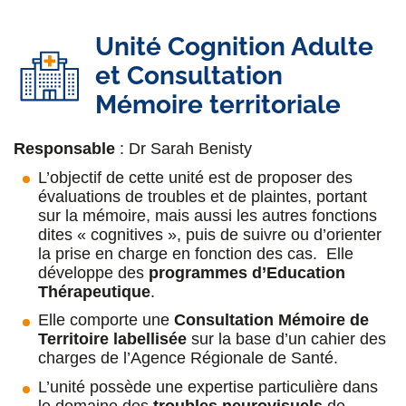
Dr Aurélia Poujois
Unité Cognition Adulte
Neurologue, coordonnatrice du CRMR Wilson :
maladie de Wilson
et Consultation
Mémoire territoriale
Dr Mickael Alexandre Obadia
Neurologue, assistant.
Parkinson
, migraine,
Responsable
: Dr Sarah Benisty
maladie de Wilson
, enregistrement des
L’objectif de cette unité est de proposer des
mouvements oculaires
évaluations de troubles et de plaintes, portant
sur la mémoire, mais aussi les autres fonctions
dites « cognitives », puis de suivre ou d’orienter
la prise en charge en fonction des cas. Elle
développe des
programmes d’Education
Pr Dominique Debray
Thérapeutique
.
Hépatopédiatre,
CRMR Wilson
Elle comporte une
Consultation Mémoire de
Territoire labellisée
sur la base d’un cahier des
Dr Imen Mansouri
charges de l’Agence Régionale de Santé.
Praticien titulaire,
Service d'Imagerie
et
L’unité possède une expertise particulière dans
échographiste
CRMR Wilson