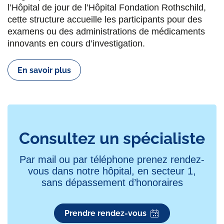
et mouvements anormaux
, unité Parkinson et
l’Hôpital de jour de l’Hôpital Fondation Rothschild,
mouvements anormaux,
Service de Recherche
Estelle Baudrat
cette structure accueille les participants pour des
Clinique
examens ou des administrations de médicaments
Kinésithérapeute
innovants en cours d’investigation.
Dr Sarah Coulette
Mona Boussif
Neurologue, praticien titulaire.
Parkinson
et
En savoir plus
Kinésithérapeute :
Neurochirurgie pédiatrique
,
mouvements anormaux
CCMR Neurogène (Maladies neurogénétiques
et mouvements anormaux)
Dr Gayane Meliksetyan
Neurologue, praticien titulaire,
Fédération de
Jean-Michel N Kaoua
toxine
Consultez un spécialiste
Kinésithérapeute
Par mail ou par téléphone prenez rendez-
Dr Mickael Alexandre Obadia
vous dans notre hôpital, en secteur 1,
Neurologue, assistant.
Parkinson
, migraine,
sans dépassement d’honoraires
maladie de Wilson
, enregistrement des
mouvements oculaires
Prendre rendez-vous