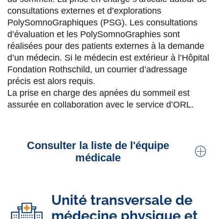
mouvements anormaux
consultations externes et d’explorations
PolySomnoGraphiques (PSG). Les consultations
d’évaluation et les PolySomnoGraphies sont
Dr Maelle Dade
réalisées pour des patients externes à la demande
Neurologue
d’un médecin. Si le médecin est extérieur à l’Hôpital
Fondation Rothschild, un courrier d’adressage
Dr Gilles Huberfeld
précis est alors requis.
La prise en charge des apnées du sommeil est
Neurologue, praticien titulaire.
assurée en collaboration avec le service d’ORL.
Électrophysiologie.
Epilepsies de l'adulte
Dr Manon Philibert
Consulter la liste de l'équipe
Praticien titulaire, neurologue.
Neuro-
médicale
ophtalmologie
,
Sclérose en Plaques
,
myasthénie,
hypertension intracrânienne
,
électrophysiologie
, oculomotricité (mouvement
Dr Alix Romier
oculaires MOC)
Unité transversale de
Responsable activité
sommeil
médecine physique et