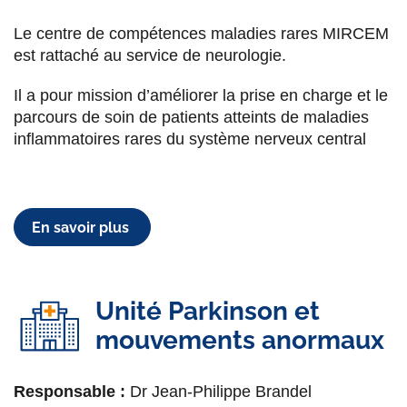
Cheffe de service adjointe. Neurologue, praticien
titulaire.
Sclérose en plaques
Le centre de compétences maladies rares MIRCEM
est rattaché au service de neurologie.
Dr Claire Aymard
Il a pour mission d’améliorer la prise en charge et le
Praticien Titulaire en Médecine Physique et de
parcours de soin de patients atteints de maladies
Réadaptation
inflammatoires rares du système nerveux central
Dr Caroline Bensa-Koscher
Neurologue, praticien titulaire.
Sclérose en
plaques
, ETP
En savoir plus
Dr Emeline Chaugne
Neurologue, Sclérose en plaques
Unité Parkinson et
mouvements anormaux
Dr Sarah Coulette
Neurologue, praticien titulaire.
Parkinson
et
Responsable :
Dr Jean-Philippe Brandel
mouvements anormaux