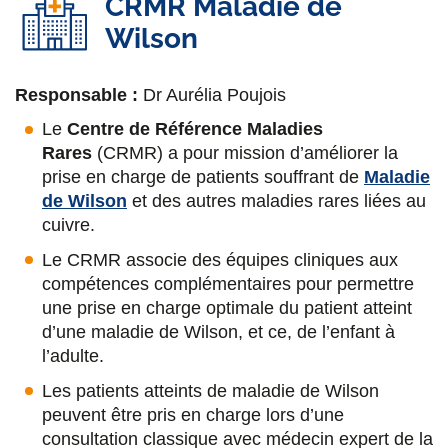
CRMR Maladie de
oculaires MOC)
mouvements anormaux, éducation
Wilson
thérapeutique, hypnose
Dr Christelle Nielles
Neurologue, Sclérose en Plaques
Responsable :
Dr Aurélia Poujois
Pr Philippe Damier
Le
Centre de Référence Maladies
PU-PH de neurologie.
Maladie de Parkinson
Nathalie Versace
Rares
(CRMR) a pour mission d’améliorer la
Psychologue
prise en charge de patients souffrant de
Maladie
Dr Guillaume Baille
de Wilson
et des autres maladies rares liées au
Neurologue.
Maladie de Parkison
cuivre.
Karima Leguet
Infirmière d'éducation thérapeutique
Le CRMR associe des équipes cliniques aux
Dr Lucie Bernardaud
compétences complémentaires pour permettre
Neurologue.
Maladie de Parkinson
une prise en charge optimale du patient atteint
Clémence Racine
d’une maladie de Wilson, et ce, de l’enfant à
Infirmière Diplômée d'Etat (IDE),
CRMR Wilson
Dr Brigitte Biolsi
l’adulte.
Praticien hospitalier, Centre d'évaluation et de
Les patients atteints de maladie de Wilson
traitement de la douleur,
Fédération de toxine
peuvent être pris en charge lors d’une
consultation classique avec médecin expert de la