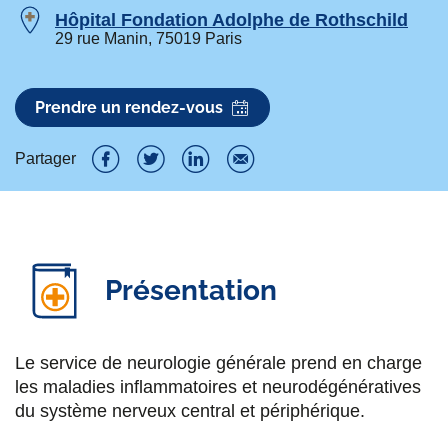
Hôpital Fondation Adolphe de Rothschild
29 rue Manin, 75019 Paris
Prendre un rendez-vous
Partager
P
P
P
P
a
a
a
a
r
r
r
r
Présentation
t
t
t
t
a
a
a
a
g
g
g
g
Le service de neurologie générale prend en charge
les maladies inflammatoires et neurodégénératives
e
e
e
e
du système nerveux central et périphérique.
r
r
r
r