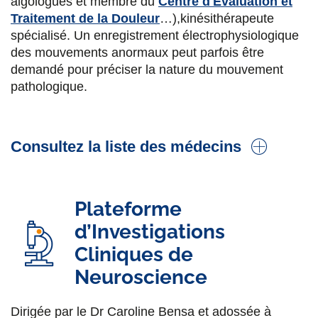
algologues et membre du
Centre d'Evaluation et
Kinésithérapeute
Traitement de la Douleur
…),kinésithérapeute
spécialisé. Un enregistrement électrophysiologique
Olivia Bonnefoy
des mouvements anormaux peut parfois être
Kinésithérapeute
demandé pour préciser la nature du mouvement
pathologique.
Laurianne Brousse
Kinésithérapeute
Consultez la liste des médecins
Camilla Arcidiacono
Dr Claire Aymard
Kinésithérapeute
Plateforme
Praticien Titulaire en Médecine Physique et de
Abderazak Djeddi
Réadaptation
d’Investigations
Kinésithérapeute
Cliniques de
Jean-Pierre Bleton
Neuroscience
Lena Lingemann
PhD, kinésithérapeute,
Neurochirurgie
pédiatrique
,
CRMR Maladies neurogénétiques
Kinésithérapeute
Dirigée par le Dr Caroline Bensa et adossée à