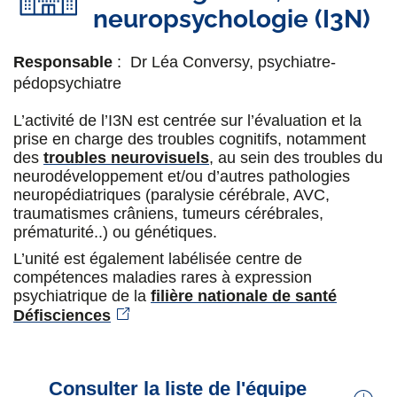
Vincent Petit
neuropsychologie (I3N)
Dr Ada Boutelier
Diététicien
Neurologue
Responsable
: Dr Léa Conversy, psychiatre-
Hélène De Saint Vaulry
pédopsychiatre
Dr Coralie Cressot
Infirmière en Pratique Avancée :
Education
L’activité de l’I3N est centrée sur l’évaluation et la
Neurologue
thérapeutique
,
maladie de Wilson
, Unité
prise en charge des troubles cognitifs, notamment
Parkinson et mouvements anormaux
des
troubles neurovisuels
, au sein des troubles du
neurodéveloppement et/ou d’autres pathologies
Dr Michèle Dicko
neuropédiatriques (paralysie cérébrale, AVC,
Stéphanie Morel-Leder
Gériatre, praticien titulaire :
gériatrie
,
mémoire
traumatismes crâniens, tumeurs cérébrales,
Assistante sociale
prématurité..) ou génétiques.
Pr Roland Jouvent
L’unité est également labélisée centre de
Nathalie Combet
compétences maladies rares à expression
Psychiatre, praticien titulaire,
CRMR Wilson
,
psychiatrique de la
filière nationale de santé
mémoire
Aide Médico-Psychologique coordiatrice,
Défisciences
Hypnothérapeute
Dr Antoine Moulignier
Neurologue, praticien titulaire.
Sclérose en
Consulter la liste de l'équipe