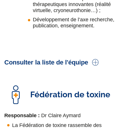
thérapeutiques innovantes (réalité
virtuelle, cryoneurothonie…) ;
Développement de l’axe recherche,
publication, enseignement.
Consulter la liste de l'équipe
Dr Claire Aymard
Praticien Titulaire en Médecine Physique et de
Fédération de toxine
Réadaptation
Dr Clémence Lefèvre Dognin
Responsable :
Dr Claire Aymard
Praticien titulaire en Médecine Physique et de
La Fédération de toxine rassemble des
Réadaptation