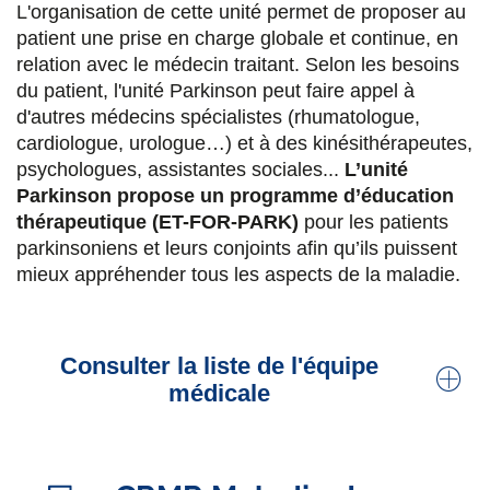
L'organisation de cette unité permet de proposer au
Dr Nolwenn Krief
patient une prise en charge globale et continue, en
Neurologue, Sclérose en Plaques
relation avec le médecin traitant. Selon les besoins
du patient, l'unité Parkinson peut faire appel à
d'autres médecins spécialistes (rhumatologue,
Pr Roland Jouvent
cardiologue, urologue…) et à des kinésithérapeutes,
Psychiatre, praticien titulaire,
CRMR Wilson
,
psychologues, assistantes sociales...
L’unité
mémoire
Parkinson propose un programme d’éducation
thérapeutique (ET-FOR-PARK)
pour les patients
Dr Antoine Moulignier
parkinsoniens et leurs conjoints afin qu’ils puissent
Neurologue, praticien titulaire.
Sclérose en
mieux appréhender tous les aspects de la maladie.
plaques
,
mémoire
Dr Manon Philibert
Consulter la liste de l'équipe
médicale
Praticien titulaire, neurologue.
Neuro-
ophtalmologie
,
Sclérose en Plaques
,
myasthénie,
hypertension intracrânienne
,
Dr Jean-Philippe Brandel
électrophysiologie
, oculomotricité (mouvement
Neurologue, praticien titulaire.
Parkinson,