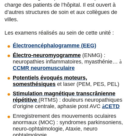
Secrétaire
charge des patients de l’hôpital. Il est ouvert à
Neurologue, praticien titulaire.
d’autres structures de soin et aux collègues de
Vinciane Wambergue
Électrophysiologie.
Epilepsies de l'adulte
villes.
Secrétaire médicale
Dr Nabila Mouder
Les examens réalisés au sein de cette unité :
Neurologue, praticien titulaire. Électrophysiologie
Électroencéphalogramme (EEG)
Électro-neuromyogramme
(ENMG) :
Dr Sidney Krystal
neuropathies inflammatoires, myasthénie…
à
Praticien titulaire,
service d'Imagerie
,
Imagerie
CCMR neuromusculaire
3T recherche
Potentiels évoqués moteurs,
somesthésiques
et laser (PEM, PES, PEL)
Dr Sarah Rosenberg
Stimulation magnétique transcrânienne
répétitive
(RTMS) : douleurs neuropathiques
Neurologue, praticien titulaire. Neuropédiatrie,
d’origine centrale, aphasie post AVC
à
CETD
épileptologie
, neurophysiologie
Enregistrement des mouvements oculaires
anormaux (MOC) : syndromes parkinsoniens,
Dr Sinead Zeidan
neuro-ophtalmologie, Ataxie, neuro
Neurologue, praticien titulaire.
Epilepsies de
ophtalmologie