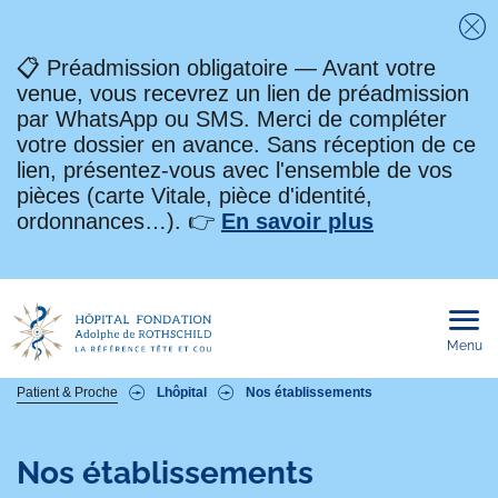
Fe
📋 Préadmission obligatoire — Avant votre
venue, vous recevrez un lien de préadmission
par WhatsApp ou SMS. Merci de compléter
votre dossier en avance. Sans réception de ce
lien, présentez-vous avec l'ensemble de vos
pièces (carte Vitale, pièce d'identité,
ordonnances…). 👉
En savoir plus
Menu
Ouvri
le
men
mobi
Fil
Patient & Proche
Lhôpital
Nos établissements
d'Ariane
Nos établissements