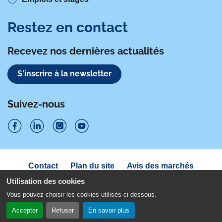
Restez en contact
Recevez nos dernières actualités
S'inscrire à la newsletter
Suivez-nous
S
S
S
S
u
u
u
u
Navigation
Contact
Plan du site
Avis des marchés
i
sous
i
i
i
Déclaration d'accessibilité
pied
Utilisation des cookies
v
v
v
v
de
Politique de confidentialité
Mentions légales
Vous pouvez choisir les cookies utilisés ci-dessous.
page
e
e
e
e
Gestion des cookies
Accepter
Refuser
En savoir plus