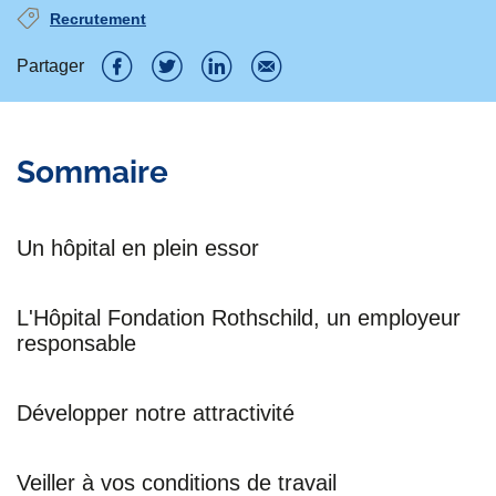
Recrutement
Partager
P
P
P
P
a
a
a
a
Sommaire
r
r
r
r
t
t
t
t
Un hôpital en plein essor
a
a
a
a
g
g
g
g
L'Hôpital Fondation Rothschild, un employeur
e
e
e
e
responsable
r
r
r
r
s
s
s
p
Développer notre attractivité
u
u
u
a
r
r
r
r
Veiller à vos conditions de travail