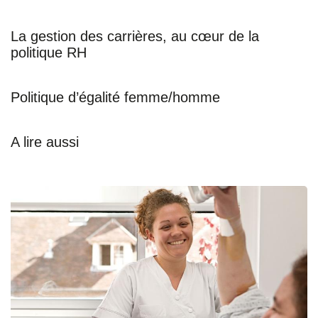
F
T
L
E
a
w
i
m
La gestion des carrières, au cœur de la
politique RH
c
i
n
a
e
t
k
i
Politique d’égalité femme/homme
b
t
e
l
o
e
d
A lire aussi
o
r
i
k
n