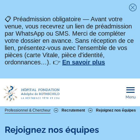
Fe
📋 Préadmission obligatoire — Avant votre
venue, vous recevrez un lien de préadmission
par WhatsApp ou SMS. Merci de compléter
votre dossier en avance. Sans réception de ce
lien, présentez-vous avec l'ensemble de vos
pièces (carte Vitale, pièce d'identité,
ordonnances…). 👉
En savoir plus
Menu
Ouvri
le
men
mobi
Fil
Professionnel & Chercheur
Recrutement
Rejoignez nos équipes
d'Ariane
Rejoignez nos équipes