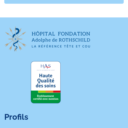
Précédent
Suivant
Profils