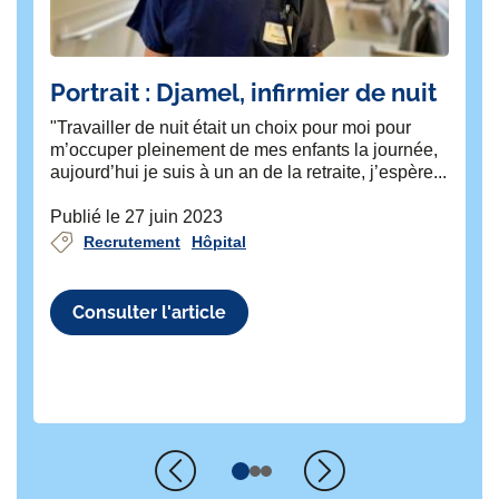
Portrait : Djamel, infirmier de nuit
Po
se
"Travailler de nuit était un choix pour moi pour
m’occuper pleinement de mes enfants la journée,
"J’
aujourd’hui je suis à un an de la retraite, j’espère...
à 
sai
Publié le 27 juin 2023
Recrutement
Hôpital
Pu
Consulter l'article