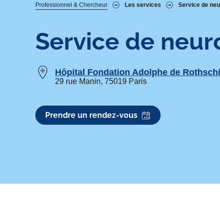
Fil
Professionnel & Chercheur
Les services
Service de neu
d'Ariane
Service de neur
Hôpital Fondation Adolphe de Rothschi
29 rue Manin, 75019 Paris
Prendre un rendez-vous