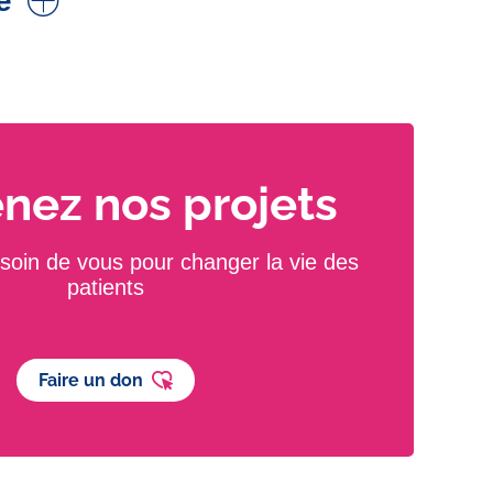
e
Carreau
t.
nez nos projets
err Von Seckendorff
t.
oin de vous pour changer la vie des
patients
ard
r de la filière AVC
Faire un don
s
nt. Neurologue, praticien titulaire.
AVC
, AIT