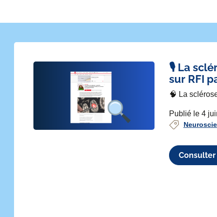
🎙️ La sc
sur RFI p
🧠 La scléros
Publié le 4 ju
Neurosci
ivant
Consulter 