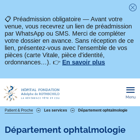
Fe
📋 Préadmission obligatoire — Avant votre
venue, vous recevrez un lien de préadmission
par WhatsApp ou SMS. Merci de compléter
votre dossier en avance. Sans réception de ce
lien, présentez-vous avec l'ensemble de vos
pièces (carte Vitale, pièce d'identité,
ordonnances…). 👉
En savoir plus
Menu
Ouvri
le
men
mobi
Fil
Patient & Proche
Les services
Département ophtalmologie
d'Ariane
Département ophtalmologie