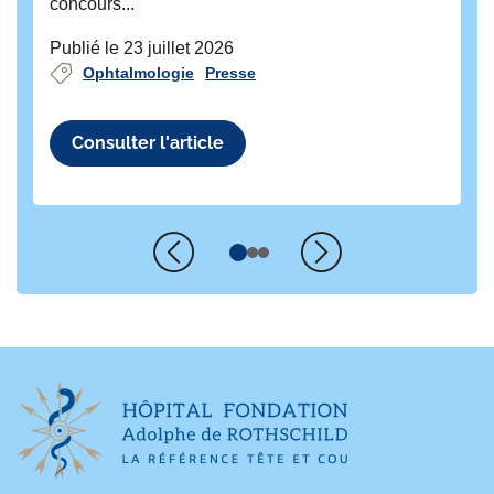
concours...
Publié le 23 juillet 2026
Ophtalmologie
Presse
Consulter l'article
Précédent
Suivant