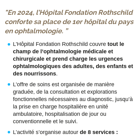
s
s
s
p
"En 2024, l’Hôpital Fondation Rothschild
u
u
u
a
conforte sa place de 1er hôpital du pays
r
r
r
r
en ophtalmologie. ”
F
T
L
E
L’Hôpital Fondation Rothschild couvre
tout le
a
w
i
m
champ de l’ophtalmologie médicale et
c
i
n
a
chirurgicale et prend charge les urgences
e
t
k
i
ophtalmologiques des adultes, des enfants et
des nourrissons
.
b
t
e
l
L’offre de soins est organisée de manière
o
e
d
graduée, de la consultation et explorations
o
r
i
fonctionnelles nécessaires au diagnostic, jusqu’à
la prise en charge hospitalière en unité
k
n
ambulatoire, hospitalisation de jour ou
conventionnelle et le suivi.
L’activité s’organise autour
de 8 services :