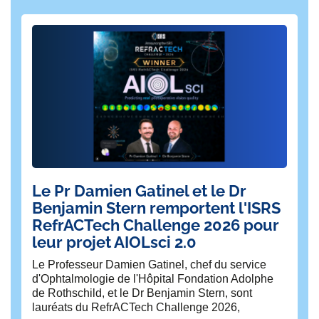
Le Pr Damien Gatinel et le Dr
Da
Benjamin Stern remportent l'ISRS
c
RefrACTech Challenge 2026 pour
f
leur projet AIOLsci 2.0
Fie
mob
Le Professeur Damien Gatinel, chef du service
mi
d'Ophtalmologie de l'Hôpital Fondation Adolphe
de 
de Rothschild, et le Dr Benjamin Stern, sont
lauréats du RefrACTech Challenge 2026,
Pu