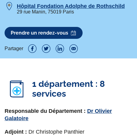
Hôpital Fondation Adolphe de Rothschild
29 rue Manin, 75019 Paris
Prendre un rendez-vous
Partager
P
P
P
P
a
a
a
a
r
r
r
r
1 département : 8
t
t
t
t
services
a
a
a
a
g
g
g
g
Responsable du Département :
Dr Olivier
Galatoire
e
e
e
e
r
r
r
r
Adjoint :
Dr Christophe Panthier