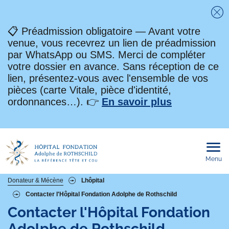
Fe
📋 Préadmission obligatoire — Avant votre
venue, vous recevrez un lien de préadmission
par WhatsApp ou SMS. Merci de compléter
votre dossier en avance. Sans réception de ce
lien, présentez-vous avec l'ensemble de vos
pièces (carte Vitale, pièce d'identité,
ordonnances…). 👉
En savoir plus
Menu
Ouvri
le
men
mobi
Fil
Donateur & Mécène
Lhôpital
Contacter l'Hôpital Fondation Adolphe de Rothschild
d'Ariane
Contacter l'Hôpital Fondation
Adolphe de Rothschild