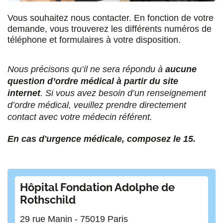
r
r
r
r
Vous souhaitez nous contacter. En fonction de votre
F
T
L
E
demande, vous trouverez les différents numéros de
a
w
i
m
téléphone et formulaires à votre disposition.
c
i
n
a
Nous précisons qu’il ne sera répondu à
aucune
e
t
k
i
question d’ordre médical à partir du site
b
t
e
l
internet
. Si vous avez besoin d’un renseignement
d’ordre médical, veuillez prendre directement
o
e
d
contact avec votre médecin référent.
o
r
i
En cas d'urgence médicale, composez le 15.
k
n
Hôpital Fondation Adolphe de
Rothschild
29 rue Manin - 75019 Paris