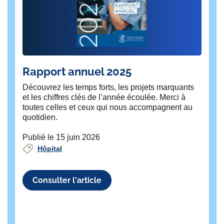
Rapport annuel 2025
L’
hô
Découvrez les temps forts, les projets marquants
as
et les chiffres clés de l’année écoulée. Merci à
toutes celles et ceux qui nous accompagnent au
L’
quotidien.
(H
con
Publié le 15 juin 2026
une
Hôpital
l’a
Pub
Consulter l'article