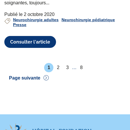
soignantes, toujours...
Publié le 2 octobre 2020
Neurochirurgie adultes
Neurochirurgie pédiatrique
Presse
Consulter l'article
P
1
2
3
…
8
r
P
P
P
P
e
a
a
a
a
Pagination
Page suivante
m
g
g
g
g
i
e
e
e
e
D
è
e
r
r
e
n
p
i
a
è
g
r
e
e