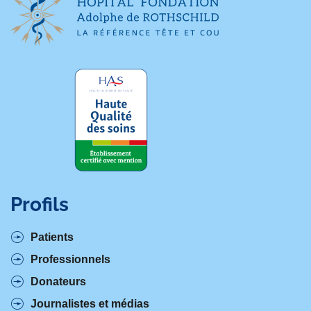
p
a
g
e
Profils
Patients
Professionnels
Donateurs
Journalistes et médias