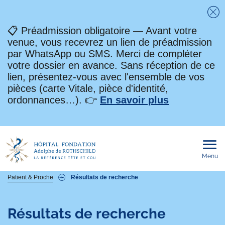
Fe
📋 Préadmission obligatoire — Avant votre
venue, vous recevrez un lien de préadmission
par WhatsApp ou SMS. Merci de compléter
votre dossier en avance. Sans réception de ce
lien, présentez-vous avec l'ensemble de vos
pièces (carte Vitale, pièce d'identité,
ordonnances…). 👉
En savoir plus
Menu
Ouvri
le
men
mobi
Fil
Patient & Proche
Résultats de recherche
d'Ariane
Résultats de recherche