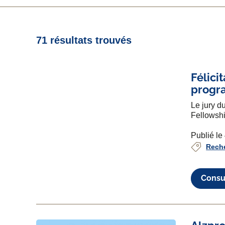
71 résultats trouvés
Félici
progr
Le jury 
Fellowshi
Publié le
Rech
Consul