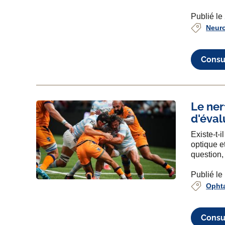
Publié le
Neur
Consul
Le ner
d'éval
Existe-t-i
optique e
question,
Publié le
Opht
Consul