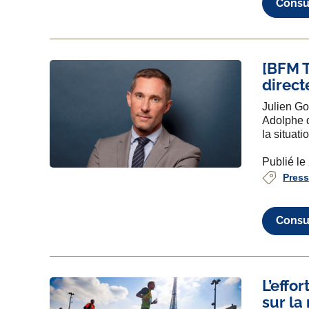
Consul
[BFM T
direct
Julien Go
Adolphe d
la situat
Publié le
Pres
Consul
L’effo
sur la