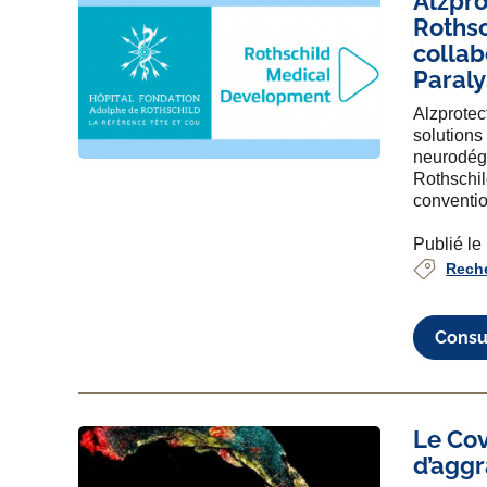
Alzpro
Rothsc
collab
Paraly
Alzprotec
solutions
neurodégé
Rothschil
convention
Publié le
Rech
Consul
Le Cov
d’aggr