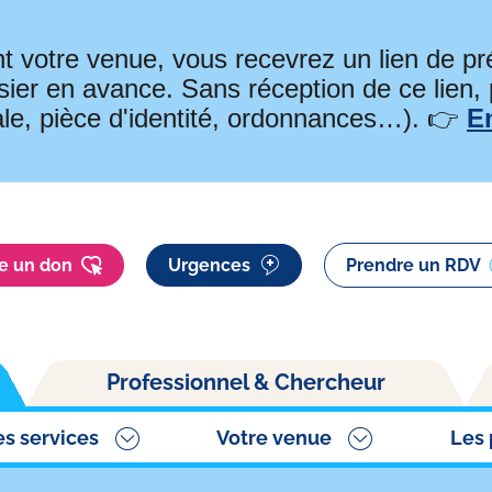
t votre venue, vous recevrez un lien de 
ier en avance. Sans réception de ce lien,
ale, pièce d'identité, ordonnances…). 👉
E
re un don
Urgences
Prendre un RDV
Professionnel & Chercheur
es services
Votre venue
Les 