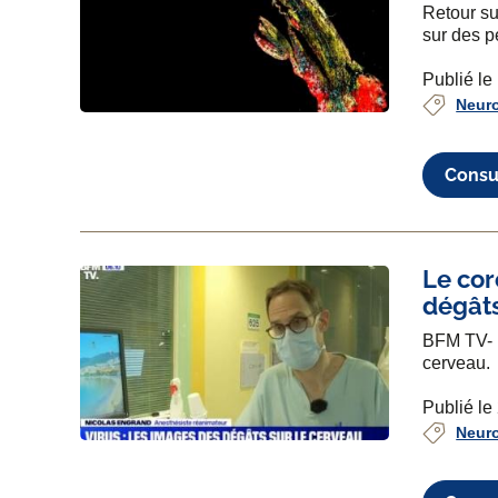
Retour su
sur des p
Publié l
Neur
Consul
Le cor
dégâts
BFM TV- 
cerveau.
Publié le
Neur