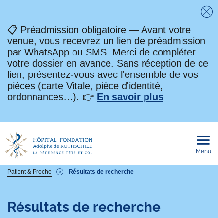
Fe
📋 Préadmission obligatoire — Avant votre
venue, vous recevrez un lien de préadmission
par WhatsApp ou SMS. Merci de compléter
votre dossier en avance. Sans réception de ce
lien, présentez-vous avec l'ensemble de vos
pièces (carte Vitale, pièce d'identité,
ordonnances…). 👉
En savoir plus
Menu
Ouvri
le
men
mobi
Fil
Patient & Proche
Résultats de recherche
d'Ariane
Résultats de recherche