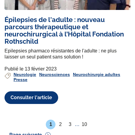
Épilepsies de l'adulte : nouveau
parcours thérapeutique et
neurochirurgical à l’Hôpital Fondation
Rothschild
Epilepsies pharmaco résistantes de l'adulte : ne plus
laisser un seul patient sans solution !
Publié le 13 février 2023
Neurologie
Neurosciences
Neurochirurgie adultes
Presse
Consulter l'article
P
1
2
3
…
10
r
P
P
P
P
e
a
a
a
a
Pagination
Page suivante