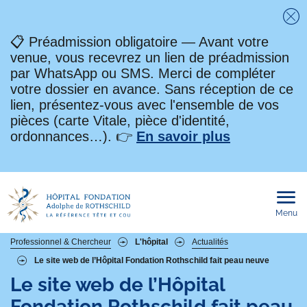
Fe
📋 Préadmission obligatoire — Avant votre
venue, vous recevrez un lien de préadmission
par WhatsApp ou SMS. Merci de compléter
votre dossier en avance. Sans réception de ce
lien, présentez-vous avec l'ensemble de vos
pièces (carte Vitale, pièce d'identité,
ordonnances…). 👉
En savoir plus
Menu
Ouvri
le
men
mobi
Fil
Professionnel & Chercheur
L'hôpital
Actualités
Le site web de l’Hôpital Fondation Rothschild fait peau neuve
d'Ariane
Le site web de l’Hôpital
Fondation Rothschild fait peau