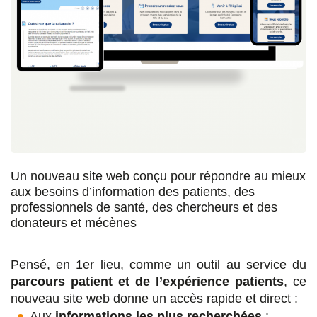
s
s
s
p
u
u
u
a
r
r
r
r
F
T
L
E
a
w
i
m
c
i
n
a
e
t
k
i
Un nouveau site web conçu pour répondre au mieux
b
t
e
l
aux besoins d’information des patients, des
o
e
d
professionnels de santé, des chercheurs et des
donateurs et mécènes
o
r
i
k
n
Pensé, en 1er lieu, comme un outil au service du
parcours patient et de l’expérience patients
, ce
nouveau site web donne un accès rapide et direct :
Aux
informations les plus recherchées
: