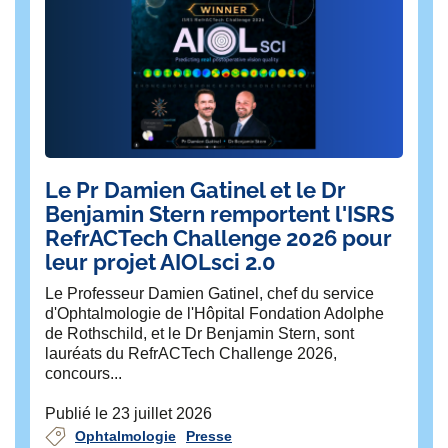
Le Pr Damien Gatinel et le Dr
R
Benjamin Stern remportent l'ISRS
Dé
RefrACTech Challenge 2026 pour
et 
leur projet AIOLsci 2.0
to
quo
Le Professeur Damien Gatinel, chef du service
d'Ophtalmologie de l'Hôpital Fondation Adolphe
Pu
de Rothschild, et le Dr Benjamin Stern, sont
lauréats du RefrACTech Challenge 2026,
concours...
Publié le 23 juillet 2026
Ophtalmologie
Presse