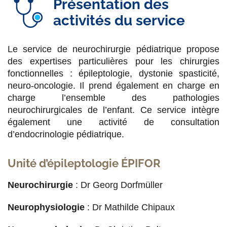
Présentation des
titulaire.
Chirurgie de l’épilepsie
.
CRMR
activités du service
Epilepsies rares.
Le service de neurochirurgie pédiatrique propose
Pr Emmanuel Raffo
des expertises particulières pour les chirurgies
Chef de service adjoint. Neuropédiatre,
fonctionnelles : épileptologie, dystonie spasticité,
Neurophysiologiste Coordonnateur de l’activité
neuro-oncologie. Il prend également en charge en
médicale de
Neurochirurgie Pédiatrique
.
charge l’ensemble des pathologies
Responsable du
CRMR Epilepsies rares.
neurochirurgicales de l’enfant. Ce service intègre
également une activité de consultation
Pr Raja Brauner
d’endocrinologie pédiatrique.
Endocrinologue, praticien titulaire. Anomalies de
l’hypophyse et de la puberté.
Unité d’épileptologie ÉPIFOR
Dr Julie Bonheur
Neurochirurgie
: Dr Georg Dorfmüller
Neuropédiatre :
Neurochirurgie pédiatrique
,
Neurophysiologie
: Dr Mathilde Chipaux
CCMR Neurogène (Maladies neurogénétiques
et mouvements anormaux)