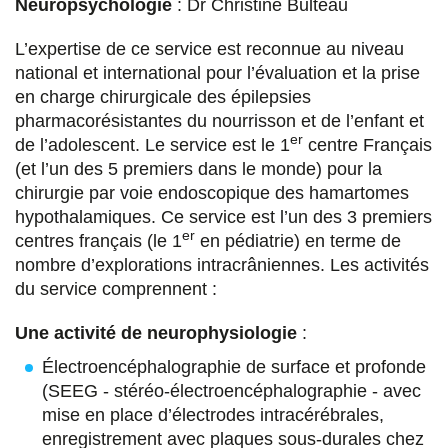
Neuropsychologie
: Dr Christine Bulteau
Dr Christophe Boulloud
L’expertise de ce service est reconnue au niveau
national et international pour l’évaluation et la prise
Neurochirurgien. Praticien Titulaire.
Stimulation
en charge chirurgicale des épilepsies
cérébrale profonde
,
hernie discale lombaire
,
pharmacorésistantes du nourrisson et de l’enfant et
canal lombaire étroit
,
canal cervical étroit
,
er
de l’adolescent. Le service est le 1
centre Français
hernie discale cervicale
(et l’un des 5 premiers dans le monde) pour la
chirurgie par voie endoscopique des hamartomes
Dr Christine Bulteau-Peyrie
hypothalamiques. Ce service est l’un des 3 premiers
Neuropédiatre et Neuropsychologue.
er
centres français (le 1
en pédiatrie) en terme de
Coordonnatrice de l’activité Neuropsychologie-
nombre d’explorations intracrâniennes. Les activités
Epilepsie de Neurochirurgie Pédiatrique.
CRMR
du service comprennent :
Epilepsies rares.
Une activité de neurophysiologie
:
Dr Mathilde Chipaux
Électroencéphalographie de surface et profonde
(SEEG - stéréo-électroencéphalographie - avec
Neuropédiatre et Neurophysiologiste.
mise en place d’électrodes intracérébrales,
Coordonnatrice de la neurophysiologie du
enregistrement avec plaques sous-durales chez
système nerveux central.
CRMR Epilepsies