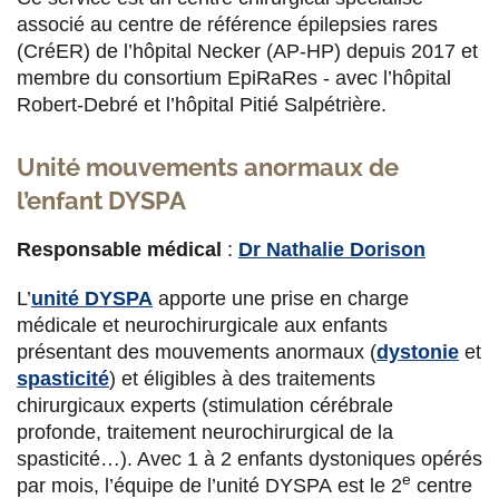
Neuropédiatre, coordinatrice du centre de
associé au centre de référence épilepsies rares
compétence, responsable de l'unité Dyspa :
(CréER) de l’hôpital Necker (AP-HP) depuis 2017 et
Neurochirurgie pédiatrique
,
CCMR Neurogène
membre du consortium EpiRaRes - avec l’hôpital
(Maladies neurogénétiques et mouvements
Robert-Debré et l’hôpital Pitié Salpétrière.
anormaux)
,
CRMR Wilson
Unité mouvements anormaux de
Dr Sarah Rosenberg
l’enfant DYSPA
Neurologue, praticien titulaire. Neuropédiatrie,
épileptologie
, neurophysiologie
Responsable médical
:
Dr Nathalie Dorison
Dr Pia Vayssière
L’
unité DYSPA
apporte une prise en charge
médicale et neurochirurgicale aux enfants
Neurochirurgienne :
Neurochirurgie
présentant des mouvements anormaux (
dystonie
et
pédiatrique
,
CCMR Neurogène (Maladies
spasticité
) et éligibles à des traitements
neurogénétiques et mouvements anormaux)
chirurgicaux experts (stimulation cérébrale
profonde, traitement neurochirurgical de la
Ségolène de Beaumont
spasticité…). Avec 1 à 2 enfants dystoniques opérés
Cadre supérieure de santé.
Service de
e
par mois, l’équipe de l’unité DYSPA est le 2
centre