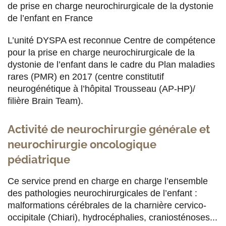
Neurochirurgie pédiatrique
.
CRMR Epilepsies
de prise en charge neurochirurgicale de la dystonie
rares.
de l’enfant en France
Lydia Perrot
L’unité DYSPA est reconnue Centre de compétence
pour la prise en charge neurochirurgicale de la
Coordinatrice du secrétariat
dystonie de l’enfant dans le cadre du Plan maladies
rares (PMR) en 2017 (centre constitutif
Anaïs Jonckeau
neurogénétique à l’hôpital Trousseau (AP-HP)/
Unité d'épileptologie EPIFOR. Infirmière de
filière Brain Team).
coordination parcours
épilepsie
et technicienne
EEG
Activité de neurochirurgie générale et
neurochirurgie oncologique
Isabelle Cheramy
pédiatrique
Unité d'épileptologie EPIFOR. Technicienne
EEG
Ce service prend en charge en charge l’ensemble
Gloria Talon
des pathologies neurochirurgicales de l’enfant :
malformations cérébrales de la charnière cervico-
Unité d'épileptologie EPIFOR. Technicienne
EEG
occipitale (Chiari), hydrocéphalies, craniosténoses...