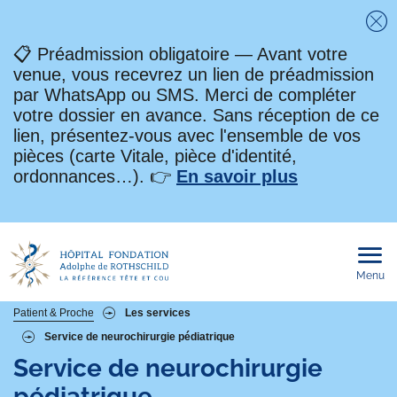
Fe
📋 Préadmission obligatoire — Avant votre
venue, vous recevrez un lien de préadmission
par WhatsApp ou SMS. Merci de compléter
votre dossier en avance. Sans réception de ce
lien, présentez-vous avec l'ensemble de vos
pièces (carte Vitale, pièce d'identité,
ordonnances…). 👉
En savoir plus
Menu
Ouvri
le
men
mobi
Fil
Patient & Proche
Les services
Service de neurochirurgie pédiatrique
d'Ariane
Service de neurochirurgie
pédiatrique