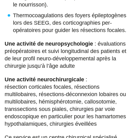
le nourrisson).
rares.
Thermocoagulations des foyers épileptogènes
Dr Anaïs Chivet
lors des SEEG, des corticographies per-
opératoires pour guider les résections focales.
Neurochirurgienne,
Service de neurochirurgie
pédiatrique
Une activité de neuropsychologie
: évaluations
préopératoires et suivi longitudinal des patients et
Dr Marie-Thérèse Dangles
de leur profil neuro-développemental après la
Neuropédiatre,
Service de neurochirurgie
chirurgie jusqu’à l’âge adulte
pédiatrique
,
Epilepsie.
Une activité neurochirurgicale
:
Chercheuse doctorante.
résection corticales focales, résections
multilobaires, résections-déconnexion lobaires ou
Dr Georg Dorfmüller
multilobaires, hémisphérotomie, callosotomie,
Chef du
service de Neurochirurgie
transsections sous piales, chirurgies par voie
pédiatrique
.
CRMR Epilepsies rares.
endoscopique en particulier pour les hamartomes
hypothalamiques, chirurgies éveillées
Dr Nathalie Dorison
Ce service est un centre chirurgical spécialisé