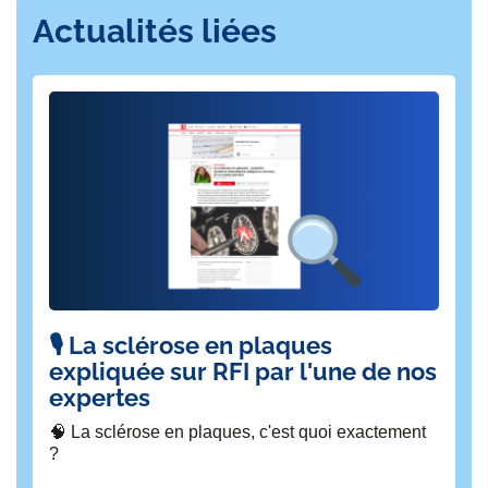
Actualités liées
🎙️ La sclérose en plaques
L'
expliquée sur RFI par l'une de nos
n
expertes
à
K
🧠 La sclérose en plaques, c'est quoi exactement
?
Le 
l'