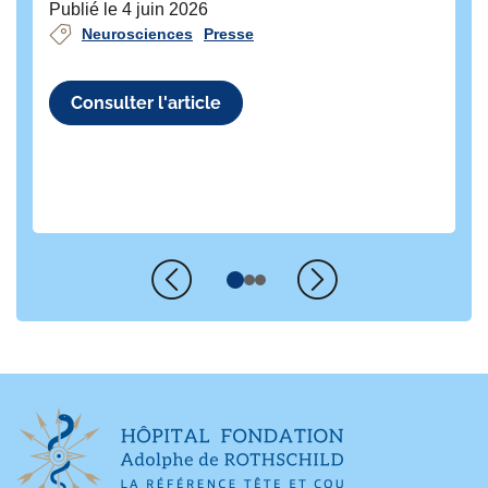
Publié le 4 juin 2026
l'
Neurosciences
Presse
co
Pu
Consulter l'article
Précédent
Suivant