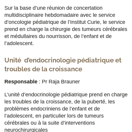
Jean-Pierre Bleton
Sur la base d’une réunion de concertation
PhD, kinésithérapeute,
Neurochirurgie
multidisciplinaire hebdomadaire avec le service
pédiatrique
,
CRMR Maladies neurogénétiques
d’oncologie pédiatrique de l’Institut Curie, le service
et mouvements anormaux
, unité Parkinson et
prend en charge la chirurgie des tumeurs cérébrales
mouvements anormaux,
Service de Recherche
et médullaires du nourrisson, de l’enfant et de
Clinique
l’adolescent.
Michaela Pernon
Unité d’endocrinologie pédiatrique et
Orthophoniste :
maladie de Wilson
, unité
troubles de la croissance
Parkinson
et mouvements anormaux,
CRMR Maladies neurogénétiques et
Responsable
: Pr Raja Brauner
mouvements anormaux
L’unité d’endocrinologie pédiatrique prend en charge
les troubles de la croissance, de la puberté, les
Fabien Richard
problèmes endocriniens de l’enfant et de
Psychologue
l’adolescent, en particulier lors de tumeurs
cérébrales ou à la suite d’interventions
neurochirurgicales