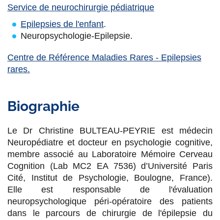
Service de neurochirurgie pédiatrique
g
g
g
g
Epilepsies de l'enfant
.
e
e
e
e
Neuropsychologie-Epilepsie.
r
r
r
r
Centre de Référence Maladies Rares - Epilepsies
s
s
s
p
rares.
u
u
u
a
r
r
r
r
Biographie
F
T
L
E
a
w
i
m
Le Dr Christine BULTEAU-PEYRIE est médecin
Neuropédiatre et docteur en psychologie cognitive,
c
i
n
a
membre associé au Laboratoire Mémoire Cerveau
e
t
k
i
Cognition (Lab MC2 EA 7536) d’Université Paris
b
t
e
l
Cité, Institut de Psychologie, Boulogne, France).
Elle est responsable de l'évaluation
o
e
d
neuropsychologique péri-opératoire des patients
o
r
i
dans le parcours de chirurgie de l'épilepsie du