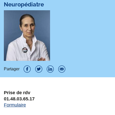
Neuropédiatre
Partager
P
P
P
P
a
a
a
a
Prise de rdv
r
r
r
r
01.48.03.65.17
t
t
t
t
Formulaire
a
a
a
a