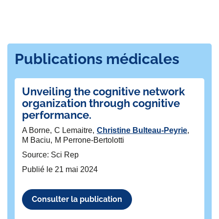
Publications médicales
Unveiling the cognitive network
In
organization through cognitive
re
performance.
h
en
A Borne
C Lemaitre
Christine Bulteau-Peyrie
M Baciu
M Perrone-Bertolotti
An
Sa
Source: Sci Rep
Ch
Publié le
21 mai 2024
So
Pu
Consulter la publication