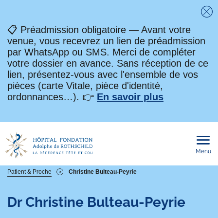
Fe
📋 Préadmission obligatoire — Avant votre
venue, vous recevrez un lien de préadmission
par WhatsApp ou SMS. Merci de compléter
votre dossier en avance. Sans réception de ce
lien, présentez-vous avec l'ensemble de vos
pièces (carte Vitale, pièce d'identité,
ordonnances…). 👉
En savoir plus
Menu
Ouvri
le
men
mobi
Fil
Patient & Proche
Christine Bulteau-Peyrie
d'Ariane
Dr
Christine Bulteau-Peyrie