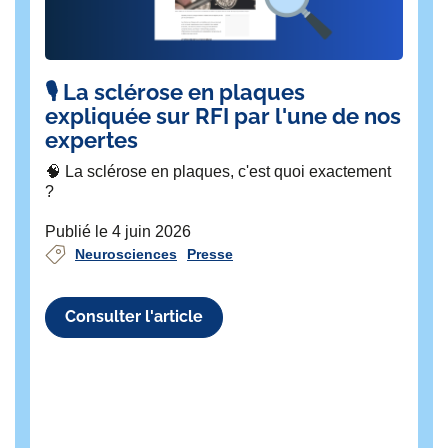
🎙️ La sclérose en plaques
L'
expliquée sur RFI par l'une de nos
n
expertes
à
K
🧠 La sclérose en plaques, c'est quoi exactement
?
Le 
l'
Publié le 4 juin 2026
l'
Neurosciences
Presse
co
Pu
Consulter l'article