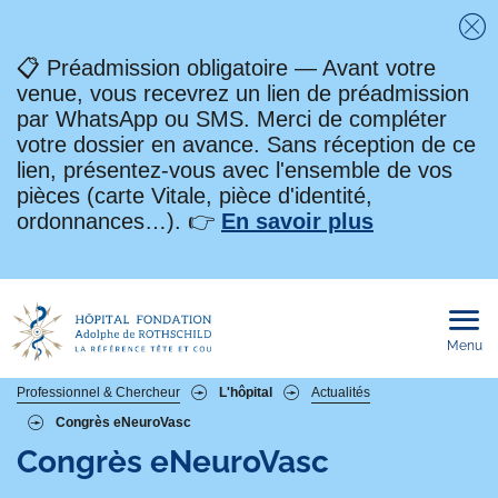
Fe
📋 Préadmission obligatoire — Avant votre
venue, vous recevrez un lien de préadmission
par WhatsApp ou SMS. Merci de compléter
votre dossier en avance. Sans réception de ce
lien, présentez-vous avec l'ensemble de vos
pièces (carte Vitale, pièce d'identité,
ordonnances…). 👉
En savoir plus
Menu
Ouvri
le
men
mobi
Fil
Professionnel & Chercheur
L'hôpital
Actualités
Congrès eNeuroVasc
d'Ariane
Congrès eNeuroVasc