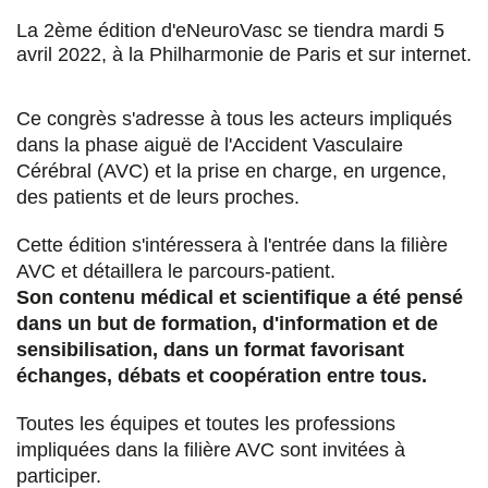
u
u
u
a
La 2ème édition d'eNeuroVasc se tiendra mardi 5
r
r
r
r
avril 2022, à la Philharmonie de Paris et sur internet.
F
T
L
E
a
w
i
m
Ce congrès s'adresse à tous les acteurs impliqués
dans la phase aiguë de l'Accident Vasculaire
c
i
n
a
Cérébral (AVC) et la prise en charge, en urgence,
e
t
k
i
des patients et de leurs proches.
b
t
e
l
Cette édition s'intéressera à l'entrée dans la filière
o
e
d
AVC et détaillera le parcours-patient.
o
r
i
Son contenu médical et scientifique a été pensé
dans un but de formation, d'information et de
k
n
sensibilisation, dans un format favorisant
échanges, débats et coopération entre tous.
Toutes les équipes et toutes les professions
impliquées dans la filière AVC sont invitées à
participer.