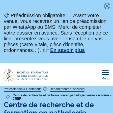
Fe
📋 Préadmission obligatoire — Avant votre
venue, vous recevrez un lien de préadmission
par WhatsApp ou SMS. Merci de compléter
votre dossier en avance. Sans réception de ce
lien, présentez-vous avec l'ensemble de vos
pièces (carte Vitale, pièce d'identité,
ordonnances…). 👉
En savoir plus
Menu
Ouvri
le
men
mobi
Fil
Professionnel & Chercheur
Départements et services
Centre de recherche et de formation en pathologie neurovasculaire -
CREF
d'Ariane
Centre de recherche et de
formation en pathologie