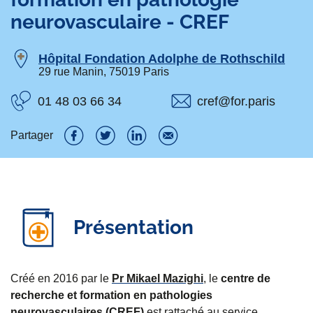
neurovasculaire - CREF
Hôpital Fondation Adolphe de Rothschild
29 rue Manin, 75019 Paris
01 48 03 66 34
cref@for.paris
Partager
P
P
P
P
a
a
a
a
r
r
r
r
Présentation
t
t
t
t
a
a
a
a
g
g
g
g
Créé en 2016 par le
Pr Mikael Mazighi
, le
centre de
recherche et formation en pathologies
e
e
e
e
neurovasculaires (CREF)
est rattaché au service