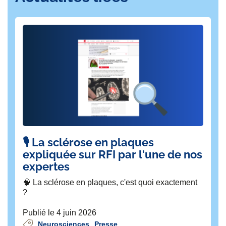
interventionnelle
Dr Aurélien Freiherr Von Seckendorff
Centre de Ressources Biologiques
,
CREF
,
Rothschild Medical Development
Alicia Gambarini
Infirmière,
CREF
,
Neuroradiologie
interventionnelle
🎙️ La sclérose en plaques
L
Sofia Mendes
expliquée sur RFI par l'une de nos
R
Cadre supérieure de santé du
CREF
et du
CRB
,
expertes
P
Coordinatrice paramédicale de la recherche en soins
🧠 La sclérose en plaques, c'est quoi exactement
Cet
infirmiers en rééducation et medicotech, Rothschild
?
ex
Médical Développement.
Neuroradiologie
ét
interventionnelle
Publié le 4 juin 2026
no
Neurosciences
Presse