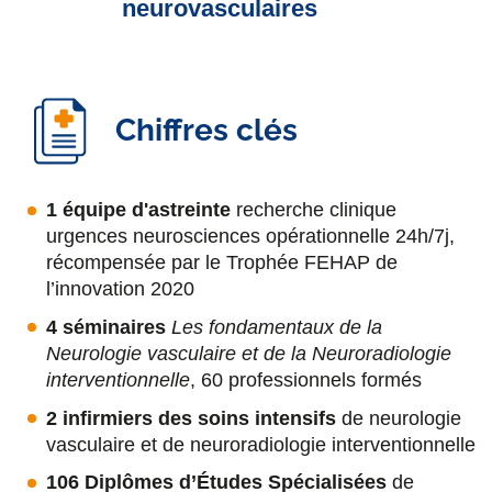
neurovasculaires
Pr Mikael Mazighi
Neurologue : responsable du
Centre de
Chiffres clés
recherche et formation en pathologies
neurovasculaires
, responsable du
Centre de
ressources biologiques
,
Neuroradiologie
1 équipe d'astreinte
recherche clinique
Interventionnelle
,
RHU Booster
,
urgences neurosciences opérationnelle 24h/7j,
Rothschild Medical Development
récompensée par le Trophée FEHAP de
l’innovation 2020
Perrine Boursin
4 séminaires
Les fondamentaux de la
Infirmière en pratique avancée (IPA
: IDE
)
Neurologie vasculaire et de la Neuroradiologie
coordinatrice du
Centre de recherche et
interventionnelle
, 60 professionnels formés
formation en pathologies vasculaires
, co-
coordinatrice paramédicale de la
recherche en
2 infirmiers des soins intensifs
de neurologie
soins infirmiers, de rééducation et médico-
vasculaire et de neuroradiologie interventionnelle
techniques,
Rothschild Medical Development
,
106 Diplômes d’Études Spécialisées
de
Membre du comité de pilotage du
Centre de