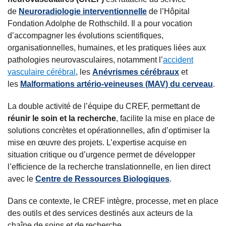
r
r
r
r
de
N
euroradiologie interventionnelle
de l’Hôpital
s
s
s
p
Fondation Adolphe de Rothschild. Il a pour vocation
d’accompagner les évolutions scientifiques,
u
u
u
a
organisationnelles, humaines, et les pratiques liées aux
r
r
r
r
pathologies neurovasculaires, notamment l’
accident
vasculaire cérébral
, les
Anévrismes cérébraux
et
F
T
L
E
les
Malformations artério-veineuses (MAV) du cerveau
.
a
w
i
m
La double activité de l’équipe du CREF, permettant de
c
i
n
a
réunir le soin et la recherche
, facilite la mise en place de
e
t
k
i
solutions concrètes et opérationnelles, afin d’optimiser la
b
t
e
l
mise en œuvre des projets. L’expertise acquise en
situation critique ou d’urgence permet de développer
o
e
d
l’efficience de la recherche translationnelle, en lien direct
o
r
i
avec le
Centre de Ressources Biologiques
.
k
n
Dans ce contexte, le CREF intègre, processe, met en place
des outils et des services destinés aux acteurs de la
chaîne de soins et de recherche.