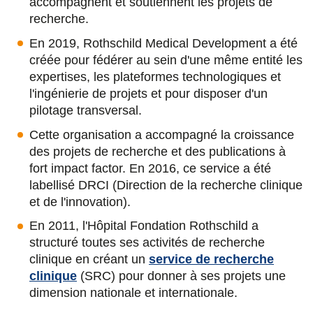
accompagnent et soutiennent les projets de
u
u
u
a
recherche.
r
r
r
r
En 2019, Rothschild Medical Development a été
F
T
L
E
créée pour fédérer au sein d'une même entité les
expertises, les plateformes technologiques et
a
w
i
m
l'ingénierie de projets et pour disposer d'un
c
i
n
a
pilotage transversal.
e
t
k
i
Cette organisation a accompagné la croissance
b
t
e
l
des projets de recherche et des publications à
fort impact factor. En 2016, ce service a été
o
e
d
labellisé DRCI (Direction de la recherche clinique
o
r
i
et de l'innovation).
k
n
En 2011, l'Hôpital Fondation Rothschild a
structuré toutes ses activités de recherche
clinique en créant un
service de recherche
clinique
(SRC) pour donner à ses projets une
dimension nationale et internationale.