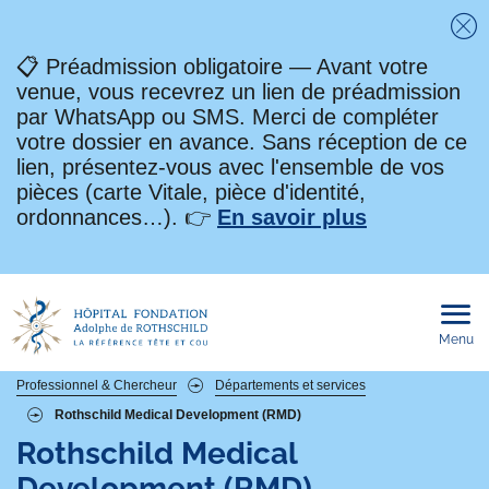
Fe
📋 Préadmission obligatoire — Avant votre
venue, vous recevrez un lien de préadmission
par WhatsApp ou SMS. Merci de compléter
votre dossier en avance. Sans réception de ce
lien, présentez-vous avec l'ensemble de vos
pièces (carte Vitale, pièce d'identité,
ordonnances…). 👉
En savoir plus
Menu
Ouvri
le
men
mobi
Fil
Professionnel & Chercheur
Départements et services
Rothschild Medical Development (RMD)
d'Ariane
Rothschild Medical
Development (RMD)