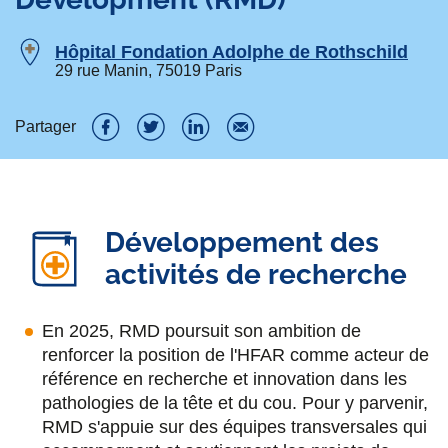
Hôpital Fondation Adolphe de Rothschild
29 rue Manin, 75019 Paris
Partager
P
P
P
P
a
a
a
a
r
r
r
r
Développement des
t
t
t
t
activités de recherche
a
a
a
a
g
g
g
g
En 2025, RMD poursuit son ambition de
renforcer la position de l'HFAR comme acteur de
e
e
e
e
référence en recherche et innovation dans les
r
r
r
r
pathologies de la tête et du cou. Pour y parvenir,
s
s
s
p
RMD s'appuie sur des équipes transversales qui