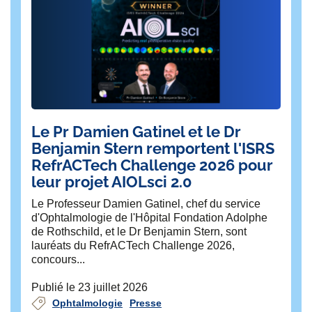
Le Pr Damien Gatinel et le Dr
🎙
Benjamin Stern remportent l'ISRS
ex
RefrACTech Challenge 2026 pour
e
leur projet AIOLsci 2.0
🧠
?
Le Professeur Damien Gatinel, chef du service
d'Ophtalmologie de l'Hôpital Fondation Adolphe
Pub
de Rothschild, et le Dr Benjamin Stern, sont
lauréats du RefrACTech Challenge 2026,
concours...
Publié le 23 juillet 2026
Ophtalmologie
Presse