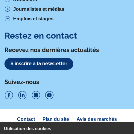
Journalistes et médias
Emplois et stages
Restez en contact
Recevez nos dernières actualités
S'inscrire à la newsletter
Suivez-nous
S
S
S
S
u
u
u
u
Navigation
Contact
Plan du site
Avis des marchés
i
sous
i
i
i
Déclaration d'accessibilité
pied
Utilisation des cookies
de