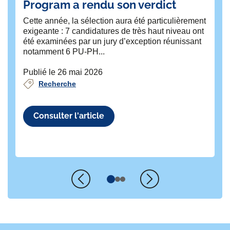
Program a rendu son verdict
à
K
Cette année, la sélection aura été particulièrement
exigeante : 7 candidatures de très haut niveau ont
Le 
été examinées par un jury d’exception réunissant
l'
notamment 6 PU-PH...
l'
co
Publié le 26 mai 2026
Recherche
Pu
Consulter l'article
Précédent
Suivant