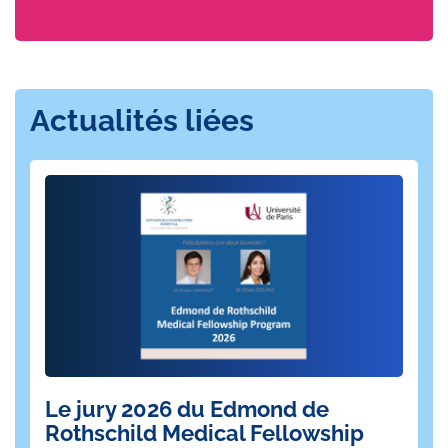
Sofia Mendes
Cadre supérieure de santé du
CREF
et du
CRB
,
Coordinatrice paramédicale de la recherche en soins
infirmiers en rééducation et medicotech, Rothschild
Actualités liées
Médical Développement.
Neuroradiologie
interventionnelle
Le jury 2026 du Edmond de
L'
Rothschild Medical Fellowship
n