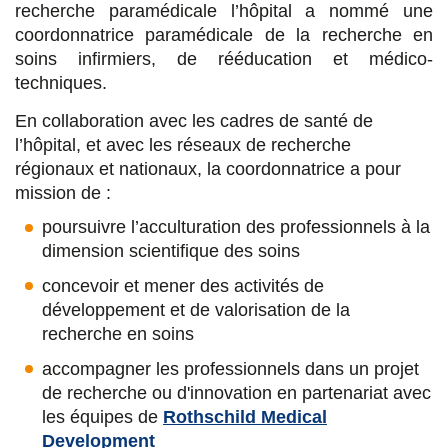
s
s
s
p
recherche paramédicale l’hôpital a nommé une
coordonnatrice paramédicale de la recherche en
u
u
u
a
soins infirmiers, de rééducation et médico-
r
r
r
r
techniques.
F
T
L
E
En collaboration avec les cadres de santé de
l’hôpital, et avec les réseaux de recherche
a
w
i
m
régionaux et nationaux, la coordonnatrice a pour
c
i
n
a
mission de :
e
t
k
i
poursuivre l’acculturation des professionnels à la
b
t
e
l
dimension scientifique des soins
o
e
d
concevoir et mener des activités de
développement et de valorisation de la
o
r
i
recherche en soins
k
n
accompagner les professionnels dans un projet
de recherche ou d'innovation en partenariat avec
les équipes de
Rothschild Medical
Development