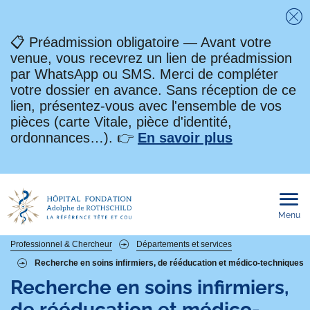
Fe
📋 Préadmission obligatoire — Avant votre
venue, vous recevrez un lien de préadmission
par WhatsApp ou SMS. Merci de compléter
votre dossier en avance. Sans réception de ce
lien, présentez-vous avec l'ensemble de vos
pièces (carte Vitale, pièce d'identité,
ordonnances…). 👉
En savoir plus
Menu
Ouvri
le
men
mobi
Fil
Professionnel & Chercheur
Départements et services
Recherche en soins infirmiers, de rééducation et médico-techniques
d'Ariane
Recherche en soins infirmiers,
de rééducation et médico-