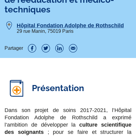
techniques
Hôpital Fondation Adolphe de Rothschild
29 rue Manin, 75019 Paris
Partager
P
P
P
P
a
a
a
a
r
r
r
r
Présentation
t
t
t
t
a
a
a
a
g
g
g
g
Dans son projet de soins 2017-2021, l’Hôpital
Fondation Adolphe de Rothschild a exprimé
e
e
e
e
l’ambition de développer la
culture scientifique
r
r
r
r
des soignants
; pour se faire et structurer la