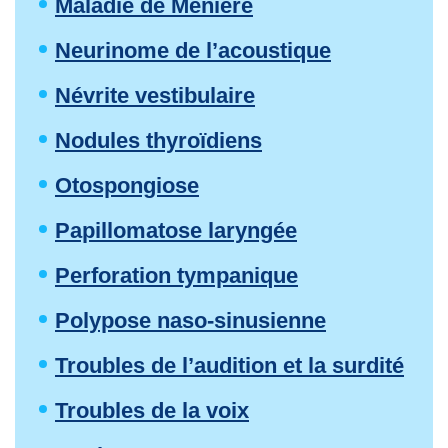
Maladie de Ménière
Neurinome de l’acoustique
Névrite vestibulaire
Nodules thyroïdiens
Otospongiose
Papillomatose laryngée
Perforation tympanique
Polypose naso-sinusienne
Troubles de l’audition et la surdité
Troubles de la voix