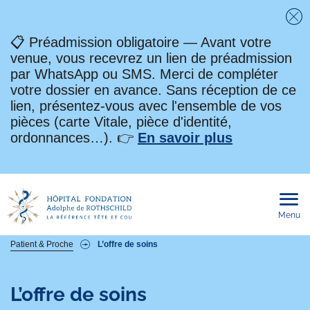
Fe
📋 Préadmission obligatoire — Avant votre
venue, vous recevrez un lien de préadmission
par WhatsApp ou SMS. Merci de compléter
votre dossier en avance. Sans réception de ce
lien, présentez-vous avec l'ensemble de vos
pièces (carte Vitale, pièce d'identité,
ordonnances…). 👉
En savoir plus
Menu
Ouvri
le
men
mobi
Fil
Patient & Proche
L’offre de soins
d'Ariane
L’offre de soins