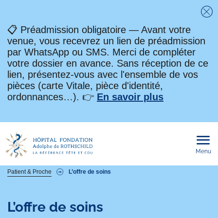
Fe
📋 Préadmission obligatoire — Avant votre
venue, vous recevrez un lien de préadmission
par WhatsApp ou SMS. Merci de compléter
votre dossier en avance. Sans réception de ce
lien, présentez-vous avec l'ensemble de vos
pièces (carte Vitale, pièce d'identité,
ordonnances…). 👉
En savoir plus
Menu
Ouvri
le
men
mobi
Fil
Patient & Proche
L’offre de soins
d'Ariane
L’offre de soins