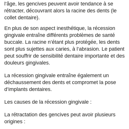
e
e
e
e
l’âge, les gencives peuvent avoir tendance à se
rétracter, découvrant alors la racine des dents (le
r
r
r
r
collet dentaire).
s
s
s
p
En plus de son aspect inesthétique, la récession
u
u
u
a
gingivale entraîne différents problèmes de santé
r
r
r
r
buccale. La racine n’étant plus protégée, les dents
sont plus sujettes aux caries, à l’abrasion. Le patient
F
T
L
E
peut souffrir de sensibilité dentaire importante et des
a
w
i
m
douleurs gingivales.
c
i
n
a
La récession gingivale entraîne également un
e
t
k
i
déchaussement des dents et compromet la pose
d’implants dentaires.
b
t
e
l
o
e
d
Les causes de la récession gingivale :
o
r
i
La rétractation des gencives peut avoir plusieurs
k
n
origines :