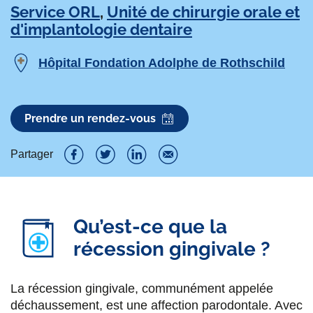
Service ORL
,
Unité de chirurgie orale et
d'implantologie dentaire
Hôpital Fondation Adolphe de Rothschild
Prendre un rendez-vous
Partager
P
P
P
P
a
a
a
a
r
r
r
r
Qu’est-ce que la
t
récession gingivale ?
t
t
t
a
a
a
a
La récession gingivale, communément appelée
g
g
g
g
déchaussement, est une affection parodontale. Avec