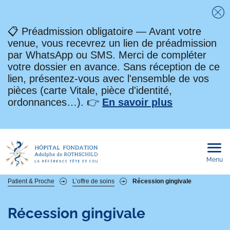
Fe
📋 Préadmission obligatoire — Avant votre
venue, vous recevrez un lien de préadmission
par WhatsApp ou SMS. Merci de compléter
votre dossier en avance. Sans réception de ce
lien, présentez-vous avec l'ensemble de vos
pièces (carte Vitale, pièce d'identité,
ordonnances…). 👉
En savoir plus
Menu
Ouvri
le
men
mobi
Fil
Patient & Proche
L’offre de soins
Récession gingivale
d'Ariane
Récession gingivale