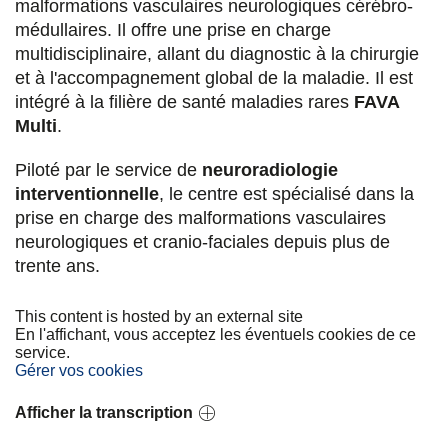
malformations vasculaires neurologiques cérébro-
u
u
u
a
médullaires. Il offre une prise en charge
r
r
r
r
multidisciplinaire, allant du diagnostic à la chirurgie
et à l'accompagnement global de la maladie. Il est
F
T
L
E
intégré à la filière de santé maladies rares
FAVA
a
w
i
m
Multi
.
c
i
n
a
Piloté par le service de
neuroradiologie
e
t
k
i
interventionnelle
, le centre est spécialisé dans la
prise en charge des malformations vasculaires
b
t
e
l
neurologiques et cranio-faciales depuis plus de
o
e
d
trente ans.
o
r
i
This content is hosted by an external site
k
n
En l'affichant, vous acceptez les éventuels cookies de ce
service.
Gérer vos cookies
Afficher la transcription