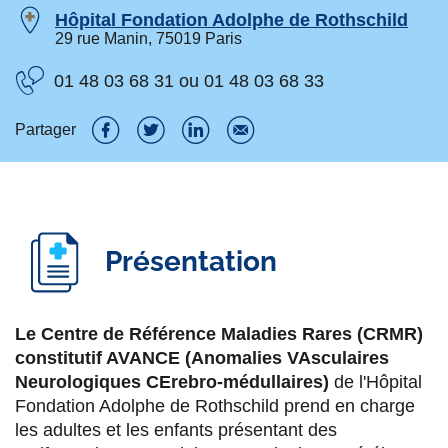
Hôpital Fondation Adolphe de Rothschild
29 rue Manin, 75019 Paris
01 48 03 68 31 ou 01 48 03 68 33
Partager
P
P
P
P
a
a
a
a
r
r
r
r
Présentation
t
t
t
t
a
a
a
a
g
g
g
g
Le Centre de Référence Maladies Rares (CRMR)
constitutif AVANCE (Anomalies VAsculaires
e
e
e
e
Neurologiques CErebro-médullaires)
de l'Hôpital
r
r
r
r
Fondation Adolphe de Rothschild prend en charge
s
s
s
p
les adultes et les enfants présentant des