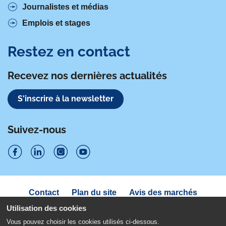
Journalistes et médias
Emplois et stages
Restez en contact
Recevez nos dernières actualités
S'inscrire à la newsletter
Suivez-nous
S
S
S
S
u
u
u
u
Navigation
Contact
Plan du site
Avis des marchés
i
sous
i
i
i
Déclaration d'accessibilité
pied
Utilisation des cookies
v
v
v
v
de
Politique de confidentialité
Mentions légales
Vous pouvez choisir les cookies utilisés ci-dessous.