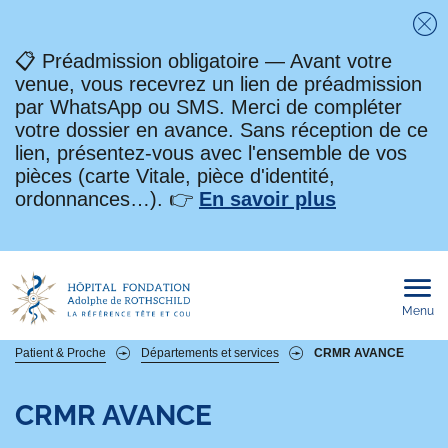
Fe
📋 Préadmission obligatoire — Avant votre
venue, vous recevrez un lien de préadmission
par WhatsApp ou SMS. Merci de compléter
votre dossier en avance. Sans réception de ce
lien, présentez-vous avec l'ensemble de vos
pièces (carte Vitale, pièce d'identité,
ordonnances…). 👉
En savoir plus
Menu
Ouvri
le
men
mobi
Fil
Patient & Proche
Départements et services
CRMR AVANCE
d'Ariane
CRMR AVANCE