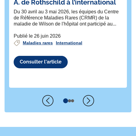
A. de Rothschild à l’international
o
Du 30 avril au 3 mai 2026, les équipes du Centre
Jny
de Référence Maladies Rares (CRMR) de la
co
maladie de Wilson de l'hôpital ont participé au...
ma
op
Publié le 26 juin 2026
Pub
Maladies rares
International
Consulter l'article
Précédent
Suivant