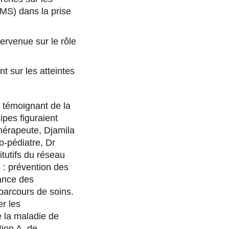
TMS) dans la prise
ervenue sur le rôle
,
t sur les atteintes
 témoignant de la
ipes figuraient
érapeute, Djamila
o-pédiatre, Dr
tutifs du réseau
 : prévention des
ance des
parcours de soins.
r les
e la maladie de
tion A. de