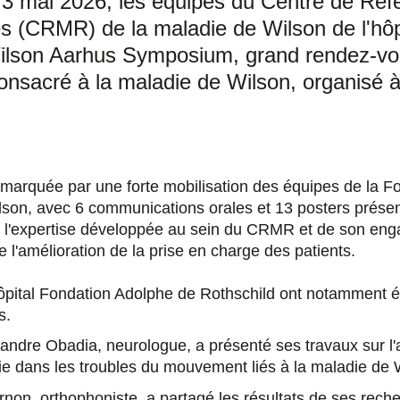
u 3 mai 2026, les équipes du Centre de Réf
s (CRMR) de la maladie de Wilson de l'hôpi
Wilson Aarhus Symposium, grand rendez-v
consacré à la maladie de Wilson, organisé 
é marquée par une forte mobilisation des équipes de la F
lson, avec 6 communications orales et 13 posters présen
 l'expertise développée au sein du CRMR et de son en
de l'amélioration de la prise en charge des patients.
ôpital Fondation Adolphe de Rothschild ont notamment ét
es.
andre Obadia, neurologue, a présenté ses travaux sur l'
e dans les troubles du mouvement liés à la maladie de 
non, orthophoniste, a partagé les résultats de ses reche