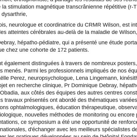
 la stimulation magnétique transcrânienne répétitive (r-
 dysarthrie,
ois, neurologue et coordinatrice du CRMR Wilson, est int
les atteintes cérébrales au-delà de la maladie de Wilson
bray, hépatho-pédiatre, qui a présenté une étude portan
que chez une cohorte de 172 patients.
t également distinguées à travers de nombreux posters,
ets menés. Parmi les professionnels impliqués de nos équ
le Perez, neuropsychologue, Lena Lingemann, kinésith
rojet en recherche clinique, Pr Dominique Debray, hépath
Obadia, aux côtés des équipes des autres centres consti
es travaux présentés ont abordé des thématiques variées
ions ophtalmologiques, éducation thérapeutique, observ
 biologique, nouvelles méthodes de monitoring ou encore 
tations, ce symposium a été une opportunité de renforce
rnationales, d'échanger avec les meilleurs spécialistes d
ger les pratiques développées au sein de l'Hôpital Fonda