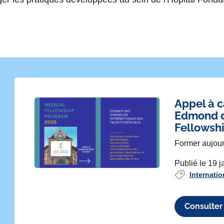
Appel à c
Edmond d
Fellowsh
Former aujour
Publié le 19 j
ivant
Internatio
Consulter 