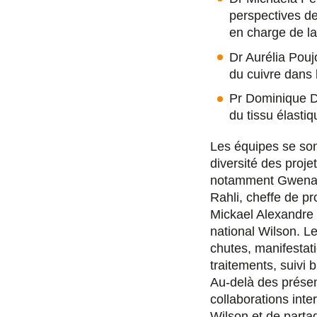
perspectives de
en charge de la
Dr Aurélia Pouj
du cuivre dans 
Pr Dominique De
du tissu élasti
Les équipes se son
diversité des proj
notamment Gwenaël
Rahli, cheffe de p
Mickael Alexandre 
national Wilson. L
chutes, manifestat
traitements, suivi
Au-delà des présen
collaborations inte
Wilson et de parta