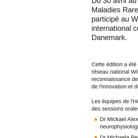
Du 30 avril a
Maladies Rare
participé au 
international 
Danemark.
Cette édition a ét
réseau national Wi
reconnaissance de
de l'innovation et 
Les équipes de l'H
des sessions oral
Dr Mickael Alex
neurophysiologi
Dr Michaela Per