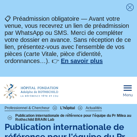
Fe
📋 Préadmission obligatoire — Avant votre
venue, vous recevrez un lien de préadmission
par WhatsApp ou SMS. Merci de compléter
votre dossier en avance. Sans réception de ce
lien, présentez-vous avec l'ensemble de vos
pièces (carte Vitale, pièce d'identité,
ordonnances…). 👉
En savoir plus
Menu
Ouvri
le
men
mobi
Fil
Professionnel & Chercheur
L'hôpital
Actualités
Publication internationale de référence pour l'équipe du Pr Milea au
Rothschild BRAIN Lab
d'Ariane
Publication internationale de
référence pour l'équipe du Pr