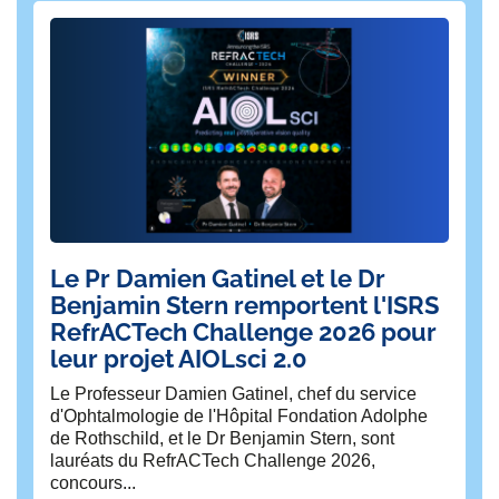
Le Pr Damien Gatinel et le Dr
🎙
Benjamin Stern remportent l'ISRS
ex
RefrACTech Challenge 2026 pour
e
leur projet AIOLsci 2.0
🧠
?
Le Professeur Damien Gatinel, chef du service
d'Ophtalmologie de l'Hôpital Fondation Adolphe
Pub
de Rothschild, et le Dr Benjamin Stern, sont
lauréats du RefrACTech Challenge 2026,
concours...