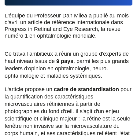
s
s
s
p
L'équipe du Professeur Dan Milea a publié au mois
u
u
u
a
d'avril un article de référence internationale dans
r
r
r
r
Progress in Retinal and Eye Research, la revue
numéro 1 en ophtalmologie mondiale.
F
T
L
E
a
w
i
m
Ce travail ambitieux a réuni un groupe d'experts de
c
i
n
a
haut niveau issus de
9 pays
, parmi les plus grands
e
t
k
i
leaders d'opinion en ophtalmologie, neuro-
ophtalmologie et maladies systémiques.
b
t
e
l
o
e
d
L'article propose un
cadre de standardisation
pour
la quantification des caractéristiques
o
r
i
microvasculaires rétiniennes à partir de
k
n
photographies du fond d'œil. Il s'agit d'un enjeu
scientifique et clinique majeur : la rétine est la seule
fenêtre non invasive sur la microvasculature du
corps humain, et ses caractéristiques reflètent l'état