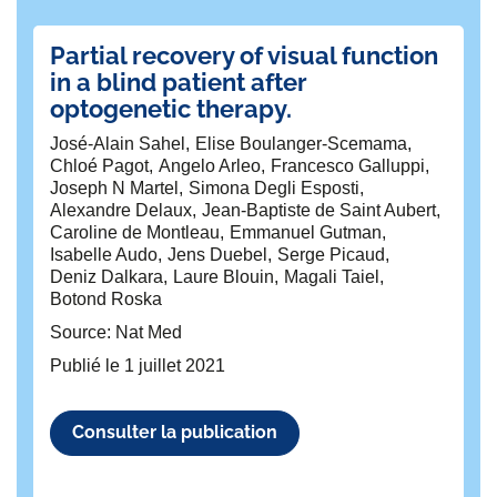
Partial recovery of visual function
Sa
in a blind patient after
b
optogenetic therapy.
s
in
José-Alain Sahel
Elise Boulanger-Scemama
T
Chloé Pagot
Angelo Arleo
Francesco Galluppi
la
Joseph N Martel
Simona Degli Esposti
Alexandre Delaux
Jean-Baptiste de Saint Aubert
Mi
Caroline de Montleau
Emmanuel Gutman
Be
Isabelle Audo
Jens Duebel
Serge Picaud
Je
Deniz Dalkara
Laure Blouin
Magali Taiel
Je
Botond Roska
Al
Source: Nat Med
Ad
Si
Publié le
1 juillet 2021
Ho
Ro
Fr
Consulter la publication
Ma
Ca
Ju