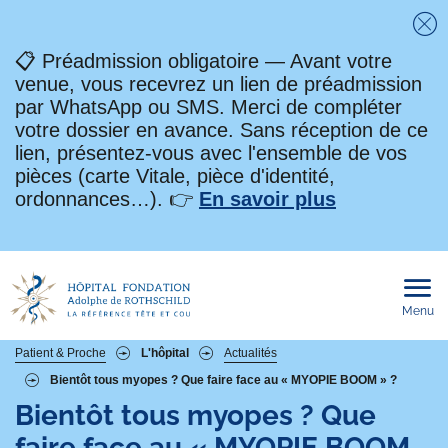
Fe
📋 Préadmission obligatoire — Avant votre
venue, vous recevrez un lien de préadmission
par WhatsApp ou SMS. Merci de compléter
votre dossier en avance. Sans réception de ce
lien, présentez-vous avec l'ensemble de vos
pièces (carte Vitale, pièce d'identité,
ordonnances…). 👉
En savoir plus
Menu
Ouvri
le
men
mobi
Fil
Patient & Proche
L'hôpital
Actualités
Bientôt tous myopes ? Que faire face au « MYOPIE BOOM » ?
d'Ariane
Bientôt tous myopes ? Que
faire face au « MYOPIE BOOM