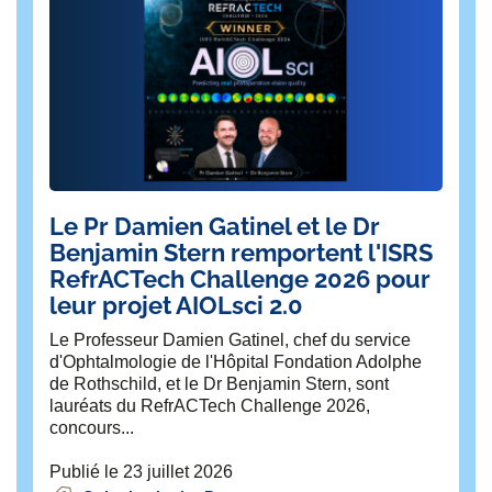
Le Pr Damien Gatinel et le Dr
🎙
Benjamin Stern remportent l'ISRS
ex
RefrACTech Challenge 2026 pour
e
leur projet AIOLsci 2.0
🧠
?
Le Professeur Damien Gatinel, chef du service
d'Ophtalmologie de l'Hôpital Fondation Adolphe
Pub
de Rothschild, et le Dr Benjamin Stern, sont
lauréats du RefrACTech Challenge 2026,
concours...
Publié le 23 juillet 2026