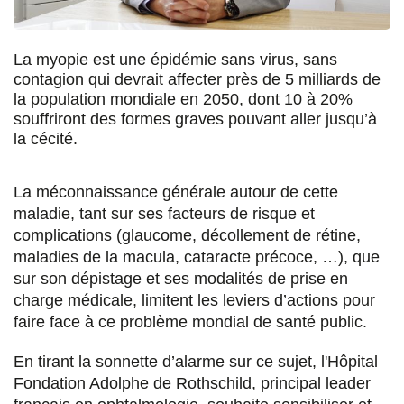
s
s
s
p
u
u
u
a
La myopie est une épidémie sans virus, sans
r
r
r
r
contagion qui devrait affecter près de 5 milliards de
la population mondiale en 2050, dont 10 à 20%
F
T
L
E
souffriront des formes graves pouvant aller jusqu’à
a
w
i
m
la cécité.
c
i
n
a
La méconnaissance générale autour de cette
e
t
k
i
maladie, tant sur ses facteurs de risque et
b
t
e
l
complications (glaucome, décollement de rétine,
maladies de la macula, cataracte précoce, …), que
o
e
d
sur son dépistage et ses modalités de prise en
o
r
i
charge médicale, limitent les leviers d’actions pour
k
n
faire face à ce problème mondial de santé public.
En tirant la sonnette d’alarme sur ce sujet, l'Hôpital
Fondation Adolphe de Rothschild, principal leader