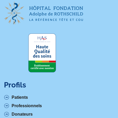
e
p
a
g
e
Profils
Patients
Professionnels
Donateurs