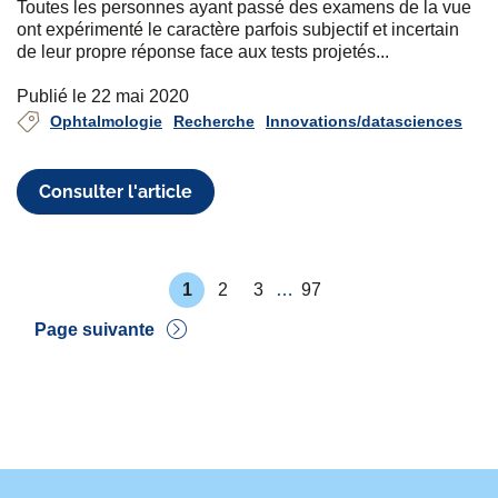
Toutes les personnes ayant passé des examens de la vue
ont expérimenté le caractère parfois subjectif et incertain
de leur propre réponse face aux tests projetés...
Publié le 22 mai 2020
Ophtalmologie
Recherche
Innovations/datasciences
Consulter l'article
P
1
2
3
…
97
r
P
P
P
P
e
a
a
a
a
Pagination
Page suivante
m
g
g
g
g
i
e
e
e
e
D
è
e
r
r
e
n
p
i
a
è
g
r
e