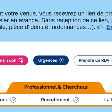
t votre venue, vous recevrez un lien de 
ier en avance. Sans réception de ce lien,
ale, pièce d'identité, ordonnances…). 👉
E
re un don
Urgences
Prendre un RDV
Professionnel & Chercheur
urs
Recrutement
La 