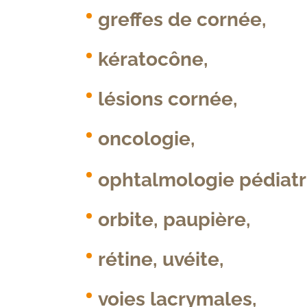
greffes de cornée,
kératocône,
lésions cornée,
oncologie,
ophtalmologie pédiat
orbite, paupière,
rétine, uvéite,
voies lacrymales,