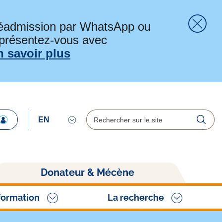
préadmission par WhatsApp ou
 présentez-vous avec
Fer
n savoir plus
Rechercher
Reche
Donateur & Mécène
formation
La recherche