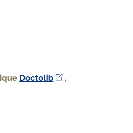
rique
Doctolib
,