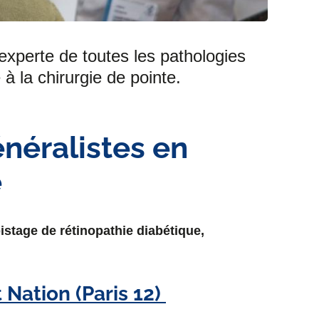
F
T
L
E
a
w
i
m
experte de toutes les pathologies
c
i
n
a
à la chirurgie de pointe.
e
t
k
i
b
t
e
l
néralistes en
o
e
d
é
o
r
i
k
n
istage de rétinopathie diabétique,
Nation (Paris 12)