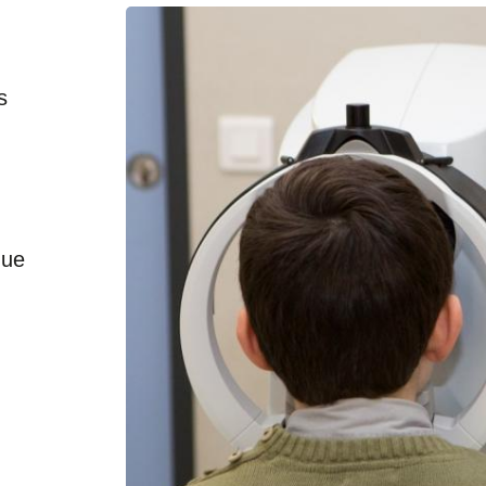
s
que