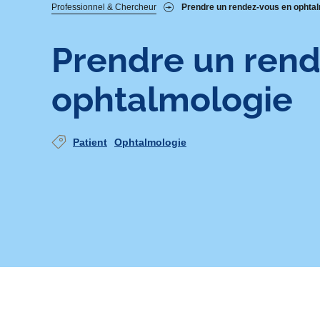
Fil
Professionnel & Chercheur
Prendre un rendez-vous en ophta
d'Ariane
Prendre un ren
ophtalmologie
Patient
Ophtalmologie