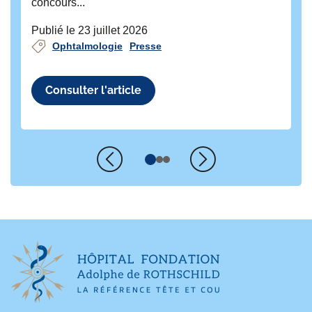
concours...
Publié le 23 juillet 2026
Ophtalmologie
Presse
Consulter l'article
Précédent
Suivant