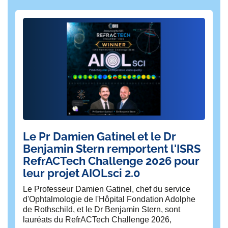
Le Pr Damien Gatinel et le Dr
Da
Benjamin Stern remportent l'ISRS
c
RefrACTech Challenge 2026 pour
f
leur projet AIOLsci 2.0
Fie
mob
Le Professeur Damien Gatinel, chef du service
mi
d'Ophtalmologie de l'Hôpital Fondation Adolphe
de 
de Rothschild, et le Dr Benjamin Stern, sont
lauréats du RefrACTech Challenge 2026,
Pu