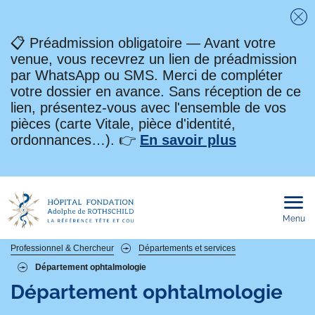
Fe
📋 Préadmission obligatoire — Avant votre
venue, vous recevrez un lien de préadmission
par WhatsApp ou SMS. Merci de compléter
votre dossier en avance. Sans réception de ce
lien, présentez-vous avec l'ensemble de vos
pièces (carte Vitale, pièce d'identité,
ordonnances…). 👉
En savoir plus
Menu
Ouvri
le
men
mobi
Fil
Professionnel & Chercheur
Départements et services
Département ophtalmologie
d'Ariane
Département ophtalmologie