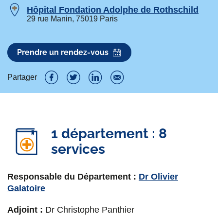
Hôpital Fondation Adolphe de Rothschild
29 rue Manin, 75019 Paris
Prendre un rendez-vous
Partager
P
P
P
P
a
a
a
a
r
r
r
r
1 département : 8
t
t
t
t
services
a
a
a
a
g
g
g
g
Responsable du Département :
Dr Olivier
Galatoire
e
e
e
e
r
r
r
r
Adjoint :
Dr Christophe Panthier