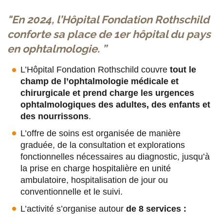
s
s
s
p
"En 2024, l’Hôpital Fondation Rothschild
u
u
u
a
conforte sa place de 1er hôpital du pays
r
r
r
r
en ophtalmologie. ”
F
T
L
E
L’Hôpital Fondation Rothschild couvre
tout le
a
w
i
m
champ de l’ophtalmologie médicale et
c
i
n
a
chirurgicale et prend charge les urgences
e
t
k
i
ophtalmologiques des adultes, des enfants et
des nourrissons
.
b
t
e
l
L’offre de soins est organisée de manière
o
e
d
graduée, de la consultation et explorations
o
r
i
fonctionnelles nécessaires au diagnostic, jusqu’à
la prise en charge hospitalière en unité
k
n
ambulatoire, hospitalisation de jour ou
conventionnelle et le suivi.
L’activité s’organise autour
de 8 services :