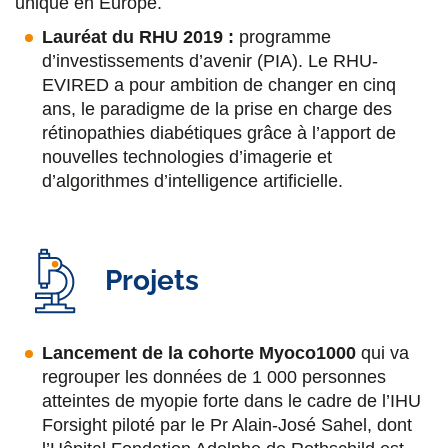
unique en Europe.
u
u
u
a
Lauréat du RHU 2019 :
programme
r
r
r
r
d’investissements d’avenir (PIA). Le RHU-
F
T
L
E
EVIRED a pour ambition de changer en cinq
ans, le paradigme de la prise en charge des
a
w
i
m
rétinopathies diabétiques grâce à l’apport de
c
i
n
a
nouvelles technologies d’imagerie et
d’algorithmes d’intelligence artificielle.
e
t
k
i
b
t
e
l
o
e
d
Projets
o
r
i
k
n
Lancement de la cohorte Myoco1000
qui va
regrouper les données de 1 000 personnes
atteintes de myopie forte dans le cadre de l’IHU
Forsight piloté par le Pr Alain-José Sahel, dont