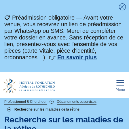
Fe
📋 Préadmission obligatoire — Avant votre
venue, vous recevrez un lien de préadmission
par WhatsApp ou SMS. Merci de compléter
votre dossier en avance. Sans réception de ce
lien, présentez-vous avec l'ensemble de vos
pièces (carte Vitale, pièce d'identité,
ordonnances…). 👉
En savoir plus
Menu
Ouvri
le
men
mobi
Fil
Professionnel & Chercheur
Départements et services
Recherche sur les maladies de la rétine
d'Ariane
Recherche sur les maladies de
la rétine