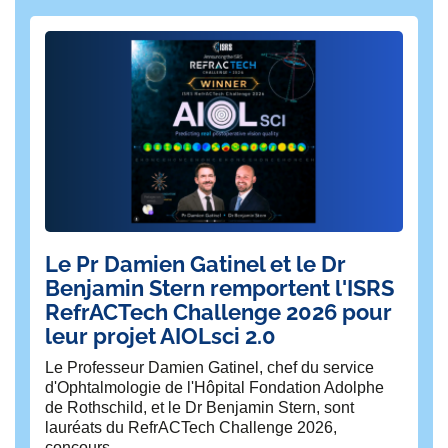
Le Pr Damien Gatinel et le Dr
Da
Benjamin Stern remportent l'ISRS
c
RefrACTech Challenge 2026 pour
f
leur projet AIOLsci 2.0
Fie
mob
Le Professeur Damien Gatinel, chef du service
mi
d'Ophtalmologie de l'Hôpital Fondation Adolphe
de 
de Rothschild, et le Dr Benjamin Stern, sont
lauréats du RefrACTech Challenge 2026,
Pu
concours...