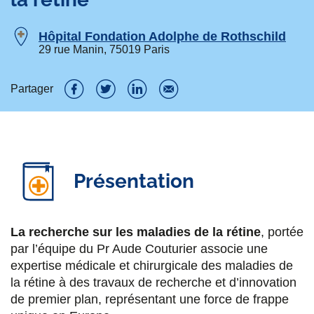
Hôpital Fondation Adolphe de Rothschild
29 rue Manin, 75019 Paris
Partager
P
P
P
P
a
a
a
a
r
r
r
r
Présentation
t
t
t
t
a
a
a
a
g
g
g
g
La recherche sur les maladies de la rétine
, portée
par l’équipe du Pr Aude Couturier associe une
e
e
e
e
expertise médicale et chirurgicale des maladies de
r
r
r
r
la rétine à des travaux de recherche et d’innovation
s
s
s
p
de premier plan, représentant une force de frappe