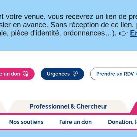
t votre venue, vous recevrez un lien de 
ier en avance. Sans réception de ce lien,
ale, pièce d'identité, ordonnances…). 👉
E
re un don
Urgences
Prendre un RDV
Professionnel & Chercheur
Nos soutiens
Faire un don
Donation, 