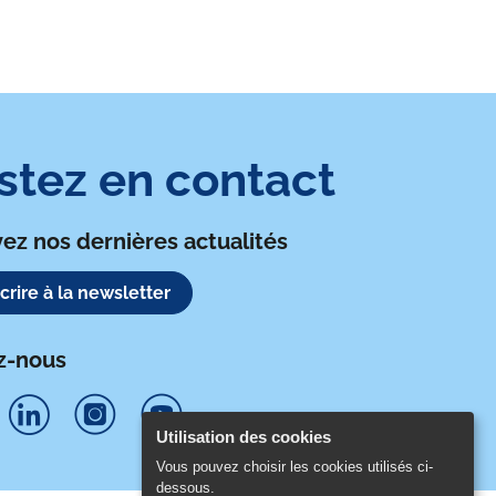
stez en contact
ez nos dernières actualités
scrire à la newsletter
z-nous
Utilisation des cookies
S
S
S
Vous pouvez choisir les cookies utilisés ci-
dessous.