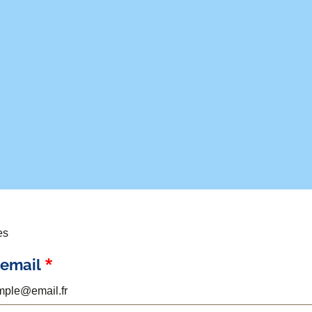
es
 email
mple@email.fr