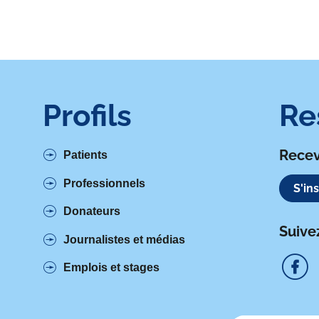
Profils
Re
Recev
Patients
Professionnels
S'in
Donateurs
Suive
Journalistes et médias
Emplois et stages
S