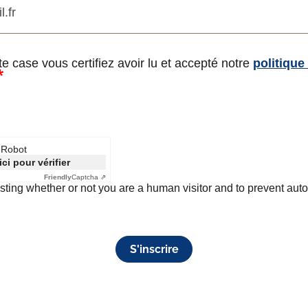
e case vous certifiez avoir lu et accepté notre
politique
i-Robot
ici pour vérifier
Friendly
Captcha ⇗
testing whether or not you are a human visitor and to prevent a
S'inscrire