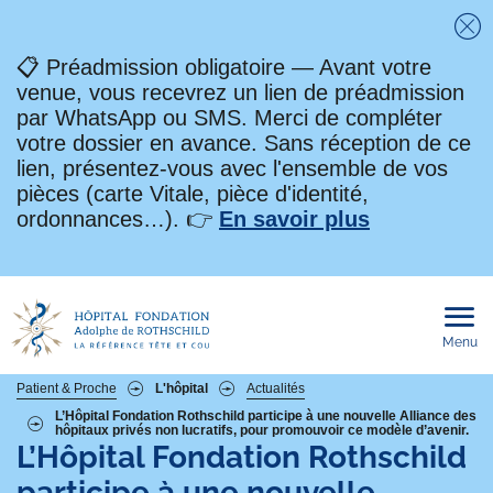
Fe
📋 Préadmission obligatoire — Avant votre
venue, vous recevrez un lien de préadmission
par WhatsApp ou SMS. Merci de compléter
votre dossier en avance. Sans réception de ce
lien, présentez-vous avec l'ensemble de vos
pièces (carte Vitale, pièce d'identité,
ordonnances…). 👉
En savoir plus
Menu
Ouvri
le
men
mobi
Fil
Patient & Proche
L'hôpital
Actualités
L’Hôpital Fondation Rothschild participe à une nouvelle Alliance des
hôpitaux privés non lucratifs, pour promouvoir ce modèle d’avenir.
d'Ariane
L’Hôpital Fondation Rothschild
participe à une nouvelle