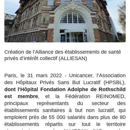
e
e
e
e
r
r
r
r
s
s
s
p
u
u
u
a
r
r
r
r
Création de l’Alliance des établissements de santé
F
T
L
E
privés d’intérêt collectif (ALLIESAN)
a
w
i
m
c
i
n
a
Paris, le 31 mars 2022 - Unicancer, l’Association
des Hôpitaux Privés Sans But Lucratif (HPSBL),
e
t
k
i
dont l'Hôpital Fondation Adolphe de Rothschild
b
t
e
l
est membre
, et la Fédération REINOMED,
o
e
d
principaux représentants du secteur des
établissements sanitaires à but non lucratif, qui
o
r
i
emploient près de 55 000 salariés dans plus de 80
k
n
établissements répartis sur tout le territoire