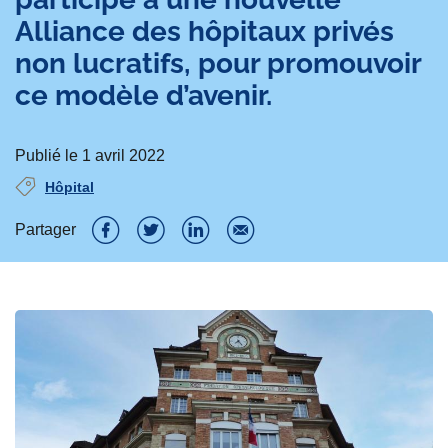
Alliance des hôpitaux privés
non lucratifs, pour promouvoir
ce modèle d’avenir.
Publié le 1 avril 2022
Hôpital
Partager
P
P
P
P
a
a
a
a
r
r
r
r
t
t
t
t
a
a
a
a
g
g
g
g