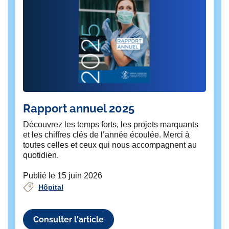
Rapport annuel 2025
L’
hô
Découvrez les temps forts, les projets marquants
as
et les chiffres clés de l’année écoulée. Merci à
toutes celles et ceux qui nous accompagnent au
L’
quotidien.
(H
con
Publié le 15 juin 2026
une
Hôpital
l’a
Pub
Consulter l'article