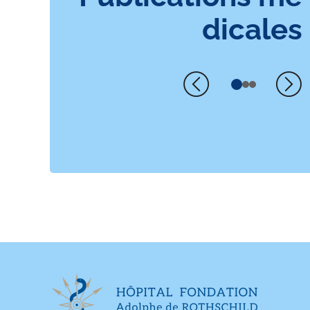
dicales
Précédent
Su