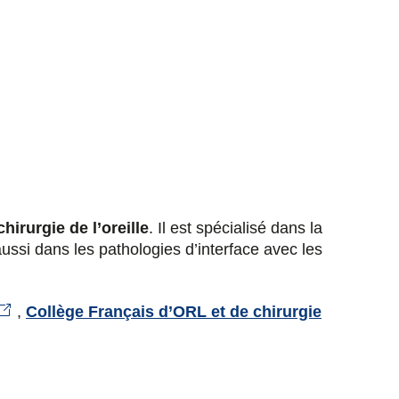
a
a
a
a
g
g
g
g
e
e
e
e
r
r
r
r
s
s
s
p
u
u
u
a
hirurgie de l’oreille
. Il est spécialisé dans la
r
r
r
r
ssi dans les pathologies d’interface avec les
F
T
L
E
,
Collège Français d’ORL et de chirurgie
a
w
i
m
c
i
n
a