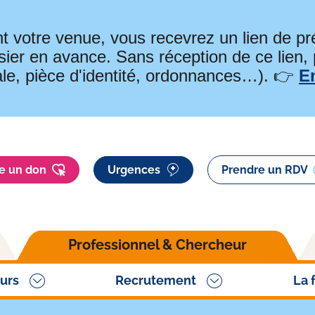
t votre venue, vous recevrez un lien de 
ier en avance. Sans réception de ce lien,
ale, pièce d'identité, ordonnances…). 👉
E
re un don
Urgences
Prendre un RDV
Professionnel & Chercheur
urs
Recrutement
La 