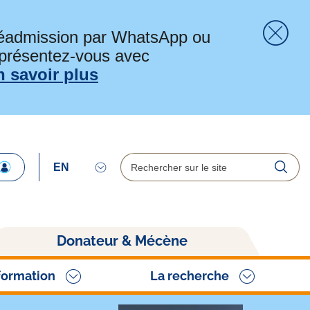
préadmission par WhatsApp ou
 présentez-vous avec
Fer
n savoir plus
Rechercher
Reche
Donateur & Mécène
formation
La recherche