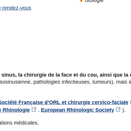
otologie
e rendez-vous
sinus, la chirurgie de la face et du cou, ainsi que la c
osinusienne, pathologies infectieuses, tumeurs), mais au
Société Française d’ORL et chirurgie cervico-faciale
e Rhinologie
,
European Rhinologic Society
).
ations médicales.