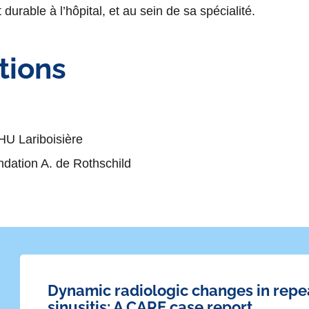
 durable à l’hôpital, et au sein de sa spécialité.
tions
CHU Lariboisière
ondation A. de Rothschild
Dynamic radiologic changes in repe
sinusitis: A CARE case report.