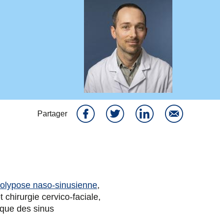
Partager
P
P
P
P
a
a
a
a
r
r
r
r
olypose naso-sinusienne
,
t chirurgie cervico-faciale,
t
t
t
t
ique des sinus