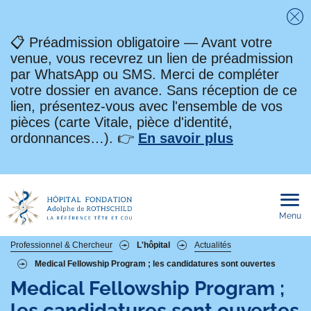
Fe
📋 Préadmission obligatoire — Avant votre
venue, vous recevrez un lien de préadmission
par WhatsApp ou SMS. Merci de compléter
votre dossier en avance. Sans réception de ce
lien, présentez-vous avec l'ensemble de vos
pièces (carte Vitale, pièce d'identité,
ordonnances…). 👉
En savoir plus
Menu
Ouvri
le
men
mobi
Fil
Professionnel & Chercheur
L'hôpital
Actualités
Medical Fellowship Program ; les candidatures sont ouvertes
d'Ariane
Medical Fellowship Program ;
les candidatures sont ouvertes