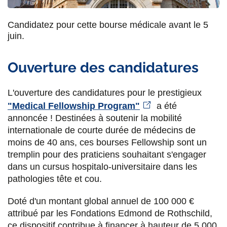
u
u
u
a
Candidatez pour cette bourse médicale avant le 5
r
r
r
r
juin.
F
T
L
E
a
w
i
m
Ouverture des candidatures
c
i
n
a
L'ouverture des candidatures pour le prestigieux
e
t
k
i
"Medical Fellowship Program"
a été
b
t
e
l
annoncée ! Destinées à soutenir la mobilité
o
e
d
internationale de courte durée de médecins de
moins de 40 ans, ces bourses Fellowship sont un
o
r
i
tremplin pour des praticiens souhaitant s'engager
k
n
dans un cursus hospitalo-universitaire dans les
pathologies tête et cou.
Doté d'un montant global annuel de 100 000 €
attribué par les Fondations Edmond de Rothschild,
ce dispositif contribue à financer à hauteur de 5 000