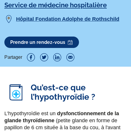
Service de médecine hospitalière
Hôpital Fondation Adolphe de Rothschild
Prendre un rendez-vous
Partager
P
P
P
P
a
a
a
a
r
r
r
r
Qu’est-ce que
t
l’hypothyroïdie ?
t
t
t
a
a
a
a
L’hypothyroïdie est un
dysfonctionnement de la
g
g
g
g
glande thyroïdienne
(petite glande en forme de
e
e
e
e
papillon de 6 cm située à la base du cou, à l'avant