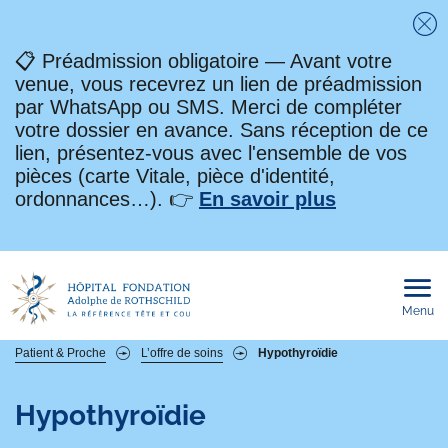
Fe
📋 Préadmission obligatoire — Avant votre
venue, vous recevrez un lien de préadmission
par WhatsApp ou SMS. Merci de compléter
votre dossier en avance. Sans réception de ce
lien, présentez-vous avec l'ensemble de vos
pièces (carte Vitale, pièce d'identité,
ordonnances…). 👉
En savoir plus
Menu
Ouvri
le
men
mobi
Fil
Patient & Proche
L’offre de soins
Hypothyroïdie
d'Ariane
Hypothyroïdie