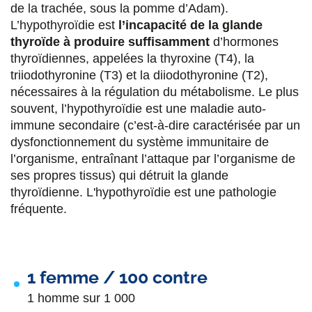
de la trachée, sous la pomme d’Adam).
r
r
r
r
L’hypothyroïdie est
l’incapacité de la glande
s
s
s
p
thyroïde à produire suffisamment
d’hormones
u
u
u
a
thyroïdiennes, appelées la thyroxine (T4), la
triiodothyronine (T3) et la diiodothyronine (T2),
r
r
r
r
nécessaires à la régulation du métabolisme. Le plus
F
T
L
E
souvent, l’hypothyroïdie est une maladie auto-
immune secondaire (c’est-à-dire caractérisée par un
a
w
i
m
dysfonctionnement du système immunitaire de
c
i
n
a
l’organisme, entraînant l’attaque par l’organisme de
e
t
k
i
ses propres tissus) qui détruit la glande
thyroïdienne. L'hypothyroïdie est une pathologie
b
t
e
l
fréquente.
o
e
d
o
r
i
k
n
1 femme / 100 contre
1 homme sur 1 000