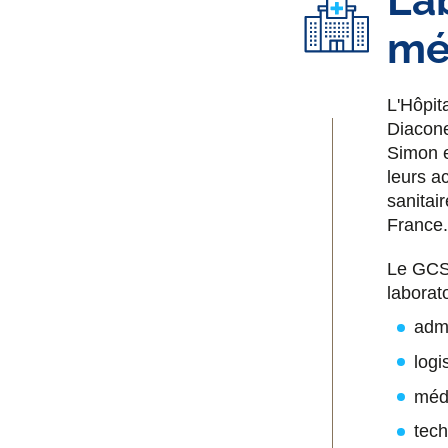
La
mé
L'Hôpit
Diacone
Simon e
leurs a
sanitai
France.
Le GCS
laborato
admi
logi
méd
tec