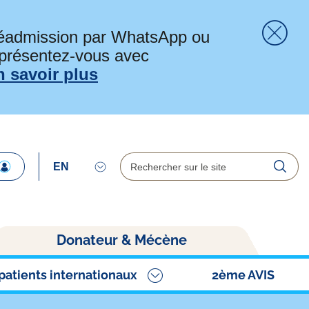
préadmission par WhatsApp ou
 présentez-vous avec
Fer
n savoir plus
Rechercher
Reche
Donateur & Mécène
patients internationaux
2ème AVIS