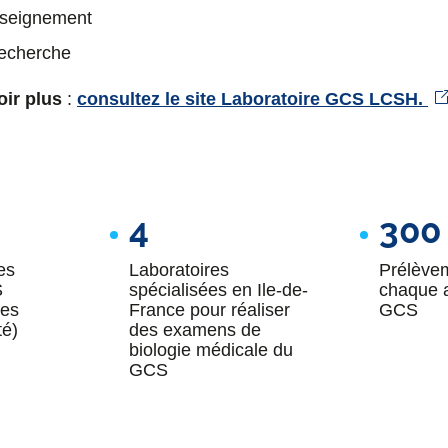
nseignement
recherche
oir plus
:
consultez le site Laboratoire GCS LCSH.
4
300
les
Laboratoires
Prélève
S
spécialisées en Ile-de-
chaque 
des
France pour réaliser
GCS
té)
des examens de
biologie médicale du
GCS