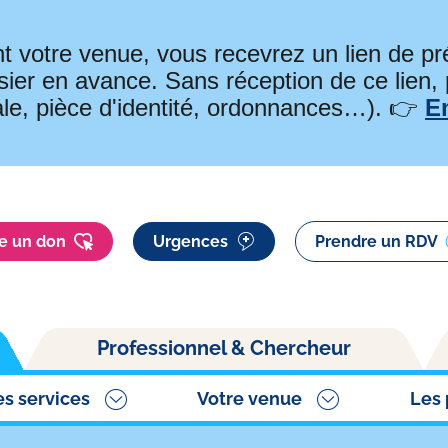
t votre venue, vous recevrez un lien de 
ier en avance. Sans réception de ce lien,
ale, pièce d'identité, ordonnances…). 👉
E
re un don
Urgences
Prendre un RDV
Professionnel & Chercheur
es services
Votre venue
Les 