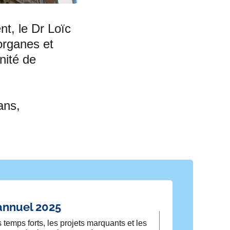
F
T
L
E
a
w
i
m
nt, le Dr Loïc
organes et
c
i
n
a
nité de
e
t
k
i
b
t
e
l
ans,
o
e
d
o
r
i
k
n
annuel 2025
temps forts, les projets marquants et les