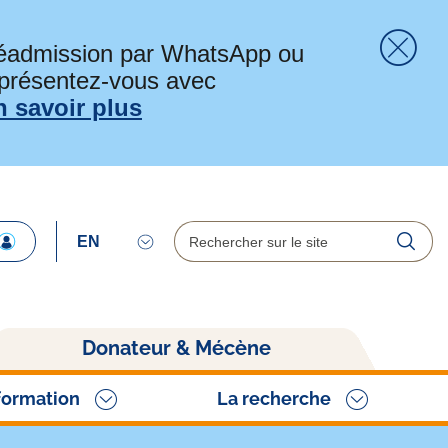
préadmission par WhatsApp ou
 présentez-vous avec
Fer
n savoir plus
Rechercher
Reche
Donateur & Mécène
formation
La recherche