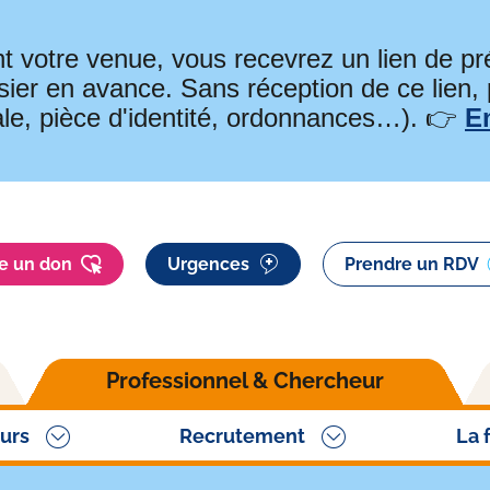
t votre venue, vous recevrez un lien de 
ier en avance. Sans réception de ce lien,
ale, pièce d'identité, ordonnances…). 👉
E
re un don
Urgences
Prendre un RDV
Professionnel & Chercheur
urs
Recrutement
La 