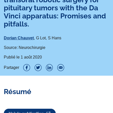
pituitary tumors with the Da
Vinci apparatus: Promises and
pitfalls.
Dorian Chauvet
G Lot
S Hans
Source: Neurochirurgie
Publié le
1 août 2020
Partager
P
P
P
P
a
a
a
a
Résumé
r
r
r
r
t
t
t
t
a
a
a
a