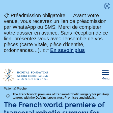
Fe
📋 Préadmission obligatoire — Avant votre
venue, vous recevrez un lien de préadmission
par WhatsApp ou SMS. Merci de compléter
votre dossier en avance. Sans réception de ce
lien, présentez-vous avec l'ensemble de vos
pièces (carte Vitale, pièce d'identité,
ordonnances…). 👉
En savoir plus
Menu
Ouvri
le
men
mobi
Fil
Patient & Proche
The French world premiere of transoral robotic surgery for pituitary
tumors with the Da Vinci apparatus: Promises and pitfalls.
d'Ariane
The French world premiere of
transoral robotic surgery for