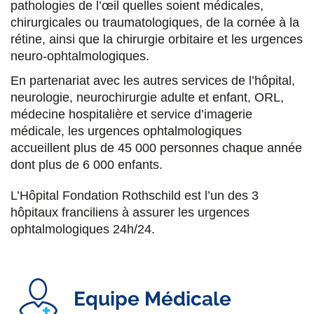
pathologies de l’œil quelles soient médicales,
s
s
s
p
chirurgicales ou traumatologiques, de la cornée à la
u
u
u
a
rétine, ainsi que la chirurgie orbitaire et les urgences
neuro-ophtalmologiques.
r
r
r
r
En partenariat avec les autres services de l’hôpital,
F
T
L
E
neurologie, neurochirurgie adulte et enfant, ORL,
a
w
i
m
médecine hospitalière et service d’imagerie
c
i
n
a
médicale, les urgences ophtalmologiques
accueillent plus de 45 000 personnes chaque année
e
t
k
i
dont plus de 6 000 enfants.
b
t
e
l
L’Hôpital Fondation Rothschild est l’un des 3
o
e
d
hôpitaux franciliens à assurer les urgences
o
r
i
ophtalmologiques 24h/24.
k
n
Equipe Médicale