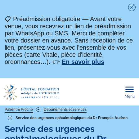
Fe
📋 Préadmission obligatoire — Avant votre
venue, vous recevrez un lien de préadmission
par WhatsApp ou SMS. Merci de compléter
votre dossier en avance. Sans réception de ce
lien, présentez-vous avec l'ensemble de vos
pièces (carte Vitale, pièce d'identité,
ordonnances…). 👉
En savoir plus
Menu
Ouvri
le
men
mobi
Fil
Patient & Proche
Départements et services
Service des urgences ophtalmologiques du Dr François Audren
d'Ariane
Service des urgences
ophtalmologiques du Dr