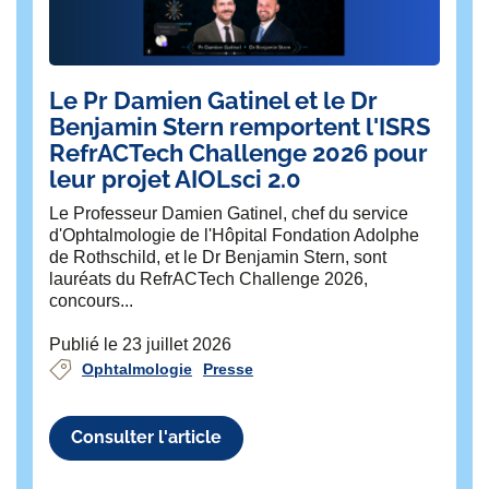
Le Pr Damien Gatinel et le Dr
L
Benjamin Stern remportent l'ISRS
Un 
RefrACTech Challenge 2026 pour
pa
leur projet AIOLsci 2.0
ne
pe
Le Professeur Damien Gatinel, chef du service
d'Ophtalmologie de l'Hôpital Fondation Adolphe
Pub
de Rothschild, et le Dr Benjamin Stern, sont
lauréats du RefrACTech Challenge 2026,
concours...
Publié le 23 juillet 2026
Ophtalmologie
Presse
Consulter l'article