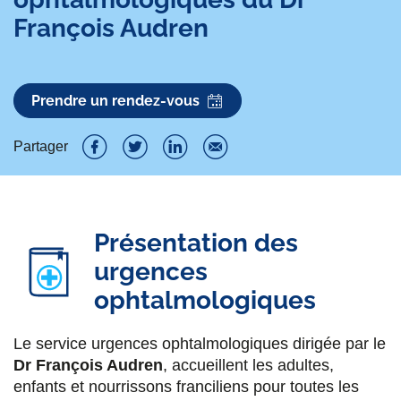
François Audren
Prendre un rendez-vous
Partager
P
P
P
P
a
a
a
a
r
r
r
r
Présentation des
t
t
t
t
urgences
a
a
a
a
ophtalmologiques
g
g
g
g
Le service urgences ophtalmologiques dirigée par le
e
e
e
e
Dr François Audren
, accueillent les adultes,
r
r
r
r
enfants et nourrissons franciliens pour toutes les