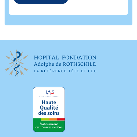
Dr Anoushee Shaffii
Praticien titulaire, anesthésiste
Dr Florent Varin
Praticien titulaire, anesthésiste
Dr Pablo Devidas
Médecin assistant
Dr F. Hontarrede
Médecin assistant
Mme Cécile Pelletier
Consultations d'anesthésie (C.E.P.O)