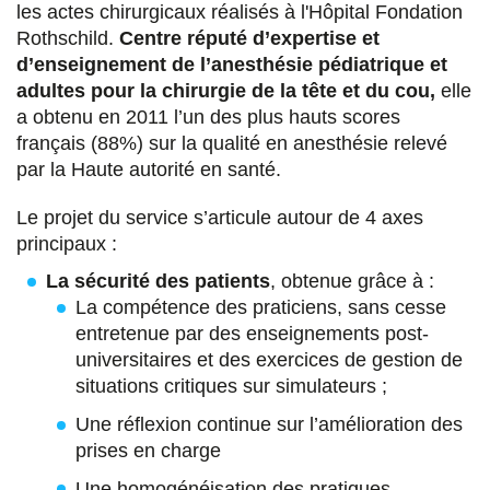
s
s
s
p
les actes chirurgicaux réalisés à l'Hôpital Fondation
Rothschild.
Centre réputé d’expertise et
u
u
u
a
d’enseignement de l’anesthésie pédiatrique et
r
r
r
r
adultes
pour la chirurgie de la tête et du cou,
elle
a obtenu en 2011 l’un des plus hauts scores
F
T
L
E
français (88%) sur la qualité en anesthésie relevé
a
w
i
m
par la Haute autorité en santé.
c
i
n
a
Le projet du service s’articule autour de 4 axes
e
t
k
i
principaux :
b
t
e
l
La sécurité des patients
, obtenue grâce à :
La compétence des praticiens, sans cesse
o
e
d
entretenue par des enseignements post-
o
r
i
universitaires et des exercices de gestion de
k
n
situations critiques sur simulateurs ;
Une réflexion continue sur l’amélioration des
prises en charge
Une homogénéisation des pratiques