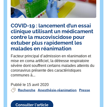
Praticien titulaire, anesthésiste
Dr Marie-Claire Nghe
Praticien titulaire, anesthésiste
COVID-19 : lancement d’un essai
clinique utilisant un médicament
Dr Malika Omarjee
contre la mucoviscidose pour
extuber plus rapidement les
Praticien titulaire, anesthésiste
malades en réanimation
Dr Laurent Raynaud
Facteur principal d’admission en réanimation et
mise en coma artificiel, la détresse respiratoire
Médecin titulaire
sévère dont souffrent certains malades atteints du
coronavirus présente des caractéristiques
Dr Brigitte Renaud
communes à...
Praticien titulaire, anesthésiste
Publié le 15 avril 2020
Recherche
Anesthésie-réanimation
Presse
Dr Marie Senechal
Praticien titulaire, anesthésiste
Consulter l'article