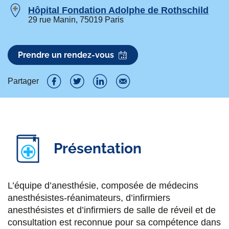
Hôpital Fondation Adolphe de Rothschild
29 rue Manin, 75019 Paris
Prendre un rendez-vous
Partager
P
P
P
P
a
a
a
a
r
r
r
r
Présentation
t
t
t
t
a
a
a
a
g
g
g
g
L’équipe d’anesthésie, composée de médecins
anesthésistes-réanimateurs, d’infirmiers
e
e
e
e
anesthésistes et d’infirmiers de salle de réveil et de
r
r
r
r
consultation est reconnue pour sa compétence dans