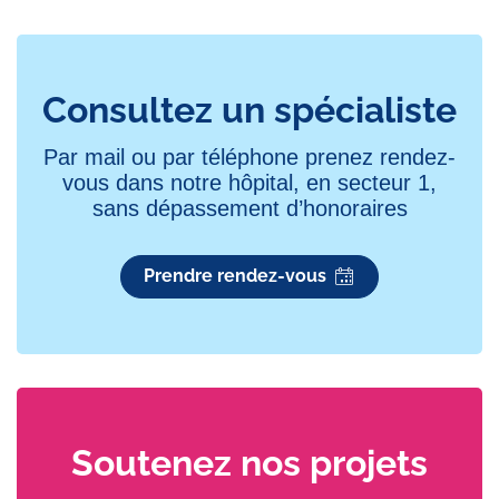
Dr Nouria Belhadj-Tahar
Praticien titulaire, anesthésiste
Dr Damien Bouvier
Consultez un spécialiste
Assistant, spécialisé en anesthésie-réanimation
Par mail ou par téléphone prenez rendez-
vous dans notre hôpital, en secteur 1,
Dr Simon Clariot
sans dépassement d’honoraires
Médecin titulaire
Prendre rendez-vous
Dr Élisabeth Ferri-Quenet
Praticien titulaire, anesthésiste
Dr Sylvie Froucht-Hirsch
Praticien titulaire, anesthésiste
Soutenez nos projets
Dr Séverine Gras