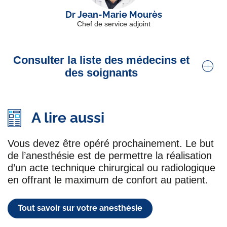
Dr Jean-Marie Mourès
Chef de service adjoint
Consulter la liste des médecins et
des soignants
Dr Yasmine Ait Yahia
A lire aussi
Praticien titulaire, anesthésiste
Dr Abdenour Amarouche
Vous devez être opéré prochainement. Le but
de l’anesthésie est de permettre la réalisation
Praticien titulaire, anesthésiste
d’un acte technique chirurgical ou radiologique
en offrant le maximum de confort au patient.
Dr Mélissa Arnaud
Médecin titulaire
Tout savoir sur votre anesthésie