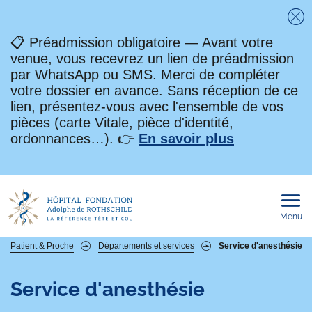
Fe
📋 Préadmission obligatoire — Avant votre
venue, vous recevrez un lien de préadmission
par WhatsApp ou SMS. Merci de compléter
votre dossier en avance. Sans réception de ce
lien, présentez-vous avec l'ensemble de vos
pièces (carte Vitale, pièce d'identité,
ordonnances…). 👉
En savoir plus
Menu
Ouvri
le
men
mobi
Fil
Patient & Proche
Départements et services
Service d'anesthésie
d'Ariane
Service d'anesthésie