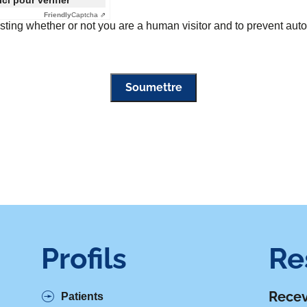
ici pour vérifier
Friendly
Captcha ⇗
testing whether or not you are a human visitor and to prevent a
Soumettre
Profils
Re
Recev
Patients