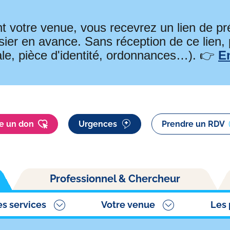
t votre venue, vous recevrez un lien de 
ier en avance. Sans réception de ce lien,
ale, pièce d'identité, ordonnances…). 👉
E
re un don
Urgences
Prendre un RDV
Professionnel & Chercheur
es services
Votre venue
Les 