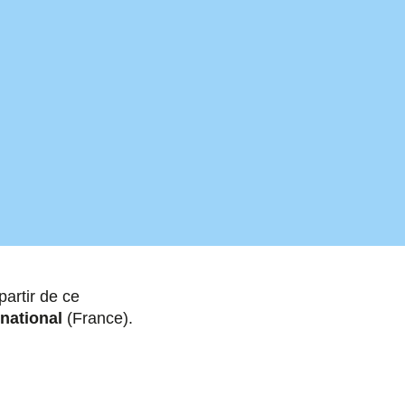
artir de ce
 national
(France).