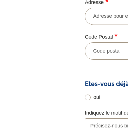
Adresse
CP
Code Postal
et
Ville
Nouve
Etes-vous déjà
patient
oui
Indiquez le motif d