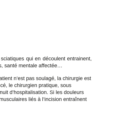
a
a
a
a
r
r
r
r
t
t
t
t
a
a
a
a
sciatiques qui en découlent entrainent,
g
g
g
g
ques, santé mentale affectée…
e
e
e
e
atient n’est pas soulagé, la chirurgie est
cé, le chirurgien pratique, sous
r
r
r
r
uit d’hospitalisation. Si les douleurs
culaires liés à l’incision entraînent
s
s
s
p
u
u
u
a
r
r
r
r