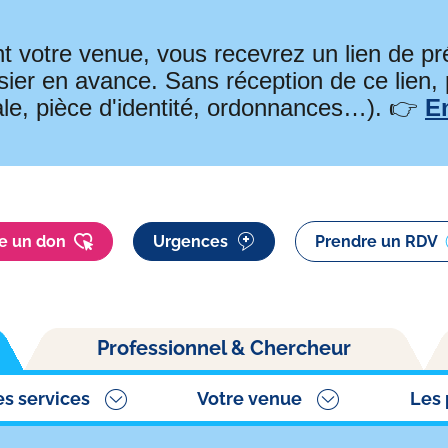
t votre venue, vous recevrez un lien de 
ier en avance. Sans réception de ce lien,
ale, pièce d'identité, ordonnances…). 👉
E
re un don
Urgences
Prendre un RDV
Professionnel & Chercheur
es services
Votre venue
Les 