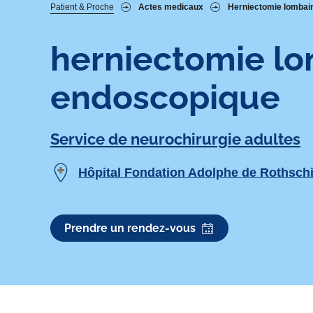
Fil
Patient & Proche
Actes medicaux
Herniectomie lombai
d'Ariane
herniectomie lo
endoscopique
Service de neurochirurgie adultes
Hôpital Fondation Adolphe de Rothschi
Prendre un rendez-vous