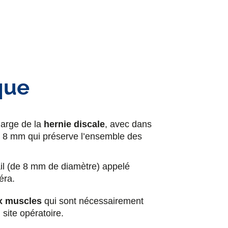
F
T
L
E
a
w
i
m
c
i
n
a
que
e
t
k
i
b
t
e
l
harge de la
hernie discale
, avec dans
o
e
d
ns 8 mm qui préserve l’ensemble des
o
r
i
vail (de 8 mm de diamètre) appelé
éra.
k
n
x muscles
qui sont nécessairement
 site opératoire.