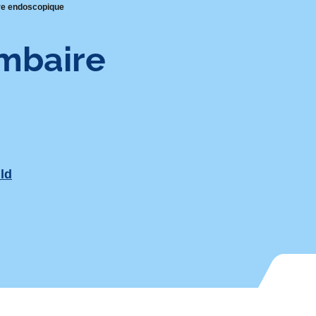
re endoscopique
mbaire
ld