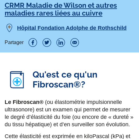
CRMR Maladie de Wilson et autres
maladies rares liées au cuivre
Hôpital Fondation Adolphe de Rothschild
Partager
P
P
P
P
a
a
a
a
r
r
r
r
Qu'est ce qu'un
t
Fibroscan®?
t
t
t
a
a
a
a
Le Fibroscan®
(ou élastométrie impulsionnelle
g
g
g
g
ultrasonore) est un examen qui permet de mesurer
e
e
e
e
le degré d’élasticité du foie (ou encore de « dureté »
du tissu hépatique) et d’en surveiller son évolution.
r
r
r
r
s
s
s
p
Cette élasticité est exprimée en kiloPascal (kPa) et