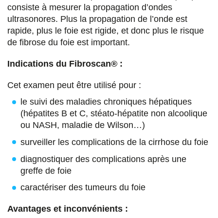
consiste à mesurer la propagation d’ondes
u
u
u
a
ultrasonores. Plus la propagation de l’onde est
r
r
r
r
rapide, plus le foie est rigide, et donc plus le risque
de fibrose du foie est important.
F
T
L
E
a
w
i
m
Indications du Fibroscan® :
c
i
n
a
Cet examen peut être utilisé pour :
e
t
k
i
le suivi des maladies chroniques hépatiques
b
t
e
l
(hépatites B et C, stéato-hépatite non alcoolique
ou NASH, maladie de Wilson…)
o
e
d
surveiller les complications de la cirrhose du foie
o
r
i
diagnostiquer des complications après une
k
n
greffe de foie
caractériser des tumeurs du foie
Avantages et inconvénients :