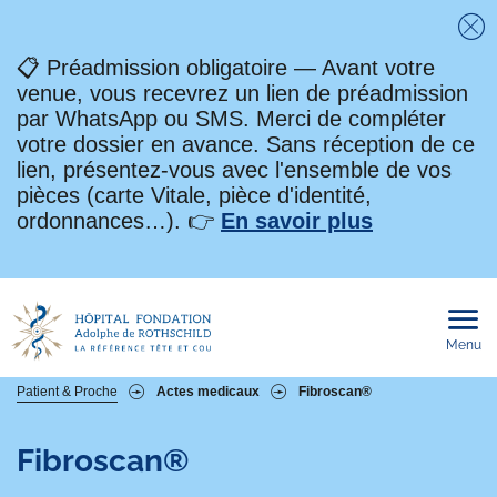
Fe
📋 Préadmission obligatoire — Avant votre
venue, vous recevrez un lien de préadmission
par WhatsApp ou SMS. Merci de compléter
votre dossier en avance. Sans réception de ce
lien, présentez-vous avec l'ensemble de vos
pièces (carte Vitale, pièce d'identité,
ordonnances…). 👉
En savoir plus
Menu
Ouvri
le
men
mobi
Fil
Patient & Proche
Actes medicaux
Fibroscan®
d'Ariane
Fibroscan®