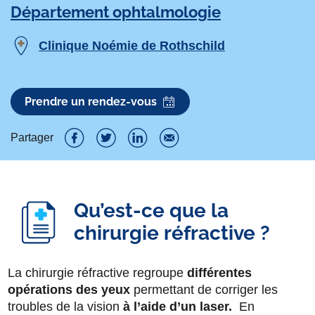
Département ophtalmologie
Clinique Noémie de Rothschild
Prendre un rendez-vous
Partager
P
P
P
P
a
a
a
a
r
r
r
r
Qu’est-ce que la
t
chirurgie réfractive ?
t
t
t
a
a
a
a
La chirurgie réfractive regroupe
différentes
g
g
g
g
opérations des yeux
permettant de corriger les
e
e
e
e
troubles de la vision
à l’aide d’un laser.
En