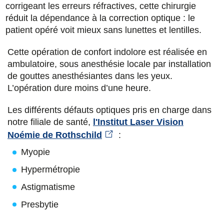
corrigeant les erreurs réfractives, cette chirurgie
r
r
r
r
réduit la dépendance à la correction optique : le
s
s
s
p
patient opéré voit mieux sans lunettes et lentilles.
u
u
u
a
Cette opération de confort indolore est réalisée en
r
r
r
r
ambulatoire, sous anesthésie locale par installation
F
T
L
E
de gouttes anesthésiantes dans les yeux.
L’opération dure moins d’une heure.
a
w
i
m
c
i
n
a
Les différents défauts optiques pris en charge dans
notre filiale de santé,
l'Institut Laser Vision
e
t
k
i
Noémie de Rothschild
:
b
t
e
l
Myopie
o
e
d
Hypermétropie
o
r
i
Astigmatisme
k
n
Presbytie