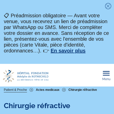
Fe
📋 Préadmission obligatoire — Avant votre
venue, vous recevrez un lien de préadmission
par WhatsApp ou SMS. Merci de compléter
votre dossier en avance. Sans réception de ce
lien, présentez-vous avec l'ensemble de vos
pièces (carte Vitale, pièce d'identité,
ordonnances…). 👉
En savoir plus
Menu
Ouvri
le
men
mobi
Fil
Patient & Proche
Actes medicaux
Chirurgie réfractive
d'Ariane
Chirurgie réfractive