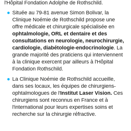
r
r
r
r
l'Hôpital Fondation Adolphe de Rothschild.
s
s
s
p
Située au 79-81 avenue Simon Bolivar, la
u
u
u
a
Clinique Noémie de Rothschild propose une
offre médicale et chirurgicale spécialisée en
r
r
r
r
ophtalmologie, ORL et dentaire et des
F
T
L
E
consultations en neurologie, neurochirurgie,
cardiologie, diabétologie-endocrinologie
. La
a
w
i
m
grande majorité des praticiens qui interviennent
c
i
n
a
à la clinique exercent par ailleurs à l'Hôpital
Fondation Rothschild.
e
t
k
i
La Clinique Noémie de Rothschild accueille,
b
t
e
l
dans ses locaux, les équipes de chirurgiens-
o
e
d
ophtalmologues de l'
Institut Laser Vision.
Ces
o
r
i
chirurgiens
sont reconnus en France et à
l'international pour leurs expertises soins et
k
n
recherche sur la chirurgie réfractive.