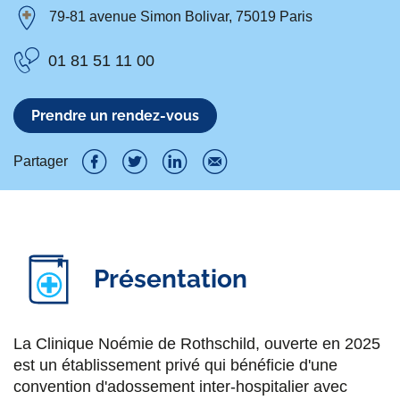
79-81 avenue Simon Bolivar, 75019 Paris
01 81 51 11 00
Prendre un rendez-vous
Partager
P
P
P
P
a
a
a
a
r
r
r
r
Présentation
t
t
t
t
a
a
a
a
g
g
g
g
La Clinique Noémie de Rothschild, ouverte en 2025
est un établissement privé qui bénéficie d'une
e
e
e
e
convention d'adossement inter-hospitalier avec