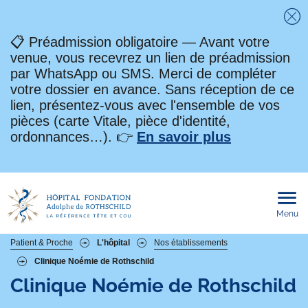
Fe
📋 Préadmission obligatoire — Avant votre
venue, vous recevrez un lien de préadmission
par WhatsApp ou SMS. Merci de compléter
votre dossier en avance. Sans réception de ce
lien, présentez-vous avec l'ensemble de vos
pièces (carte Vitale, pièce d'identité,
ordonnances…). 👉
En savoir plus
Menu
Ouvri
le
men
mobi
Fil
Patient & Proche
L'hôpital
Nos établissements
Clinique Noémie de Rothschild
d'Ariane
Clinique Noémie de Rothschild