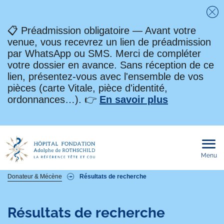
Fe
📋 Préadmission obligatoire — Avant votre
venue, vous recevrez un lien de préadmission
par WhatsApp ou SMS. Merci de compléter
votre dossier en avance. Sans réception de ce
lien, présentez-vous avec l'ensemble de vos
pièces (carte Vitale, pièce d'identité,
ordonnances…). 👉
En savoir plus
Menu
Ouvri
le
men
mobi
Fil
Donateur & Mécène
Résultats de recherche
d'Ariane
Résultats de recherche