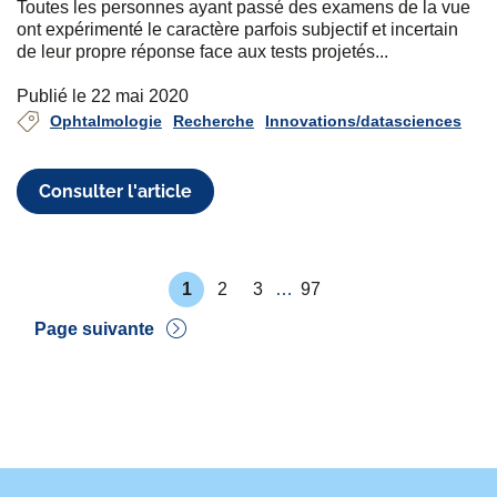
Toutes les personnes ayant passé des examens de la vue
ont expérimenté le caractère parfois subjectif et incertain
de leur propre réponse face aux tests projetés...
Publié le 22 mai 2020
Ophtalmologie
Recherche
Innovations/datasciences
Consulter l'article
P
1
2
3
…
97
r
P
P
P
P
e
a
a
a
a
Pagination
Page suivante
m
g
g
g
g
i
e
e
e
e
D
è
e
r
r
e
n
p
i
a
è
g
r
e