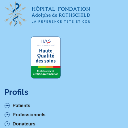
e
p
a
g
e
Profils
Patients
Professionnels
Donateurs