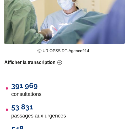
Ⓒ URIOPSSIDF-Agence914 |
Afficher la transcription
391 969
consultations
53 831
passages aux urgences
548