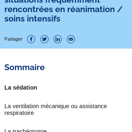
rencontrées en réanimation /
soins intensifs
Partager
P
P
P
P
a
a
a
a
Sommaire
r
r
r
r
t
t
t
t
La sédation
a
a
a
a
g
g
g
g
La ventilation mécanique ou assistance
e
e
e
e
respiratoire
r
r
r
r
s
s
s
p
La trachéotomie