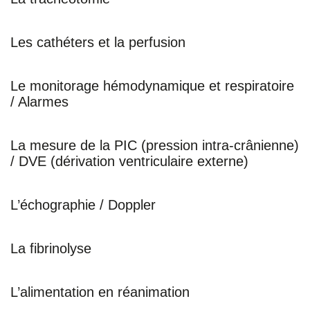
u
u
u
a
r
r
r
r
Les cathéters et la perfusion
F
T
L
E
a
w
i
m
Le monitorage hémodynamique et respiratoire
/ Alarmes
c
i
n
a
e
t
k
i
La mesure de la PIC (pression intra-crânienne)
b
t
e
l
/ DVE (dérivation ventriculaire externe)
o
e
d
o
r
i
L’échographie / Doppler
k
n
La fibrinolyse
L’alimentation en réanimation