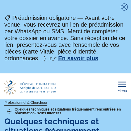
Fe
📋 Préadmission obligatoire — Avant votre
venue, vous recevrez un lien de préadmission
par WhatsApp ou SMS. Merci de compléter
votre dossier en avance. Sans réception de ce
lien, présentez-vous avec l'ensemble de vos
pièces (carte Vitale, pièce d'identité,
ordonnances…). 👉
En savoir plus
Menu
Ouvri
le
men
mobi
Fil
Professionnel & Chercheur
Quelques techniques et situations fréquemment rencontrées en
réanimation / soins intensifs
d'Ariane
Quelques techniques et
situations fréquemment