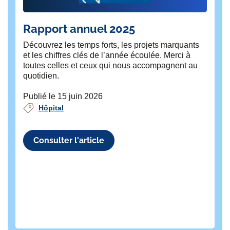
Rapport annuel 2025
Di
F
Découvrez les temps forts, les projets marquants
la
et les chiffres clés de l’année écoulée. Merci à
p
toutes celles et ceux qui nous accompagnent au
quotidien.
h
Mi
Publié le 15 juin 2026
pla
Hôpital
du 
in
Fon
Consulter l'article
Pu