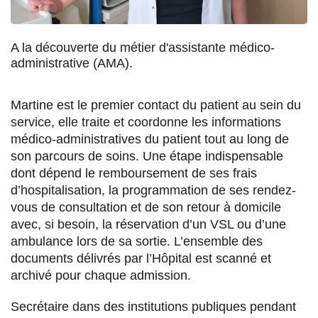
u
u
u
a
r
r
r
r
A la découverte du métier d'assistante médico-
F
T
L
E
administrative (AMA).
a
w
i
m
Martine est le premier contact du patient au sein du
c
i
n
a
service, elle traite et coordonne les informations
e
t
k
i
médico-administratives du patient tout au long de
son parcours de soins. Une étape indispensable
b
t
e
l
dont dépend le remboursement de ses frais
o
e
d
d’hospitalisation, la programmation de ses rendez-
o
r
i
vous de consultation et de son retour à domicile
avec, si besoin, la réservation d’un VSL ou d’une
k
n
ambulance lors de sa sortie. L’ensemble des
documents délivrés par l’Hôpital est scanné et
archivé pour chaque admission.
Secrétaire dans des institutions publiques pendant