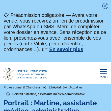
Fe
📋 Préadmission obligatoire — Avant votre
venue, vous recevrez un lien de préadmission
par WhatsApp ou SMS. Merci de compléter
votre dossier en avance. Sans réception de ce
lien, présentez-vous avec l'ensemble de vos
pièces (carte Vitale, pièce d'identité,
ordonnances…). 👉
En savoir plus
Menu
Ouvri
le
men
mobi
Fil
Professionnel & Chercheur
L'hôpital
Actualités
Portrait : Martine, assistante médico-administrative
d'Ariane
Portrait : Martine, assistante
médico-administrative