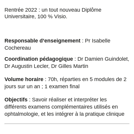
u
u
u
a
Rentrée 2022 : un tout nouveau Diplôme
r
r
r
r
Universitaire, 100 % Visio.
F
T
L
E
a
w
i
m
Responsable d’enseignement
: Pr Isabelle
c
i
n
a
Cochereau
e
t
k
i
Coordination pédagogique
: Dr Damien Guindolet,
Dr Augustin Lecler, Dr Gilles Martin
b
t
e
l
o
e
d
Volume horaire
: 70h, réparties en 5 modules de 2
jours sur un an ; 1 examen final
o
r
i
k
n
Objectifs
: Savoir réaliser et interpréter les
différents examens complémentaires utilisés en
ophtalmologie, et les intégrer à la pratique clinique