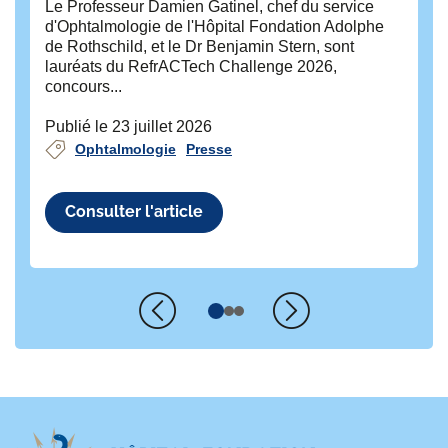
Le Professeur Damien Gatinel, chef du service
d'Ophtalmologie de l'Hôpital Fondation Adolphe
Pub
de Rothschild, et le Dr Benjamin Stern, sont
lauréats du RefrACTech Challenge 2026,
concours...
Publié le 23 juillet 2026
Ophtalmologie
Presse
Consulter l'article
Précédent
Suivant