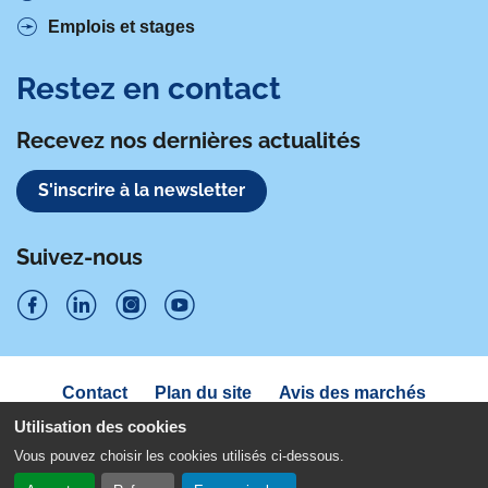
Emplois et stages
Restez en contact
Recevez nos dernières actualités
S'inscrire à la newsletter
Suivez-nous
S
S
S
S
u
u
u
u
Navigation
Contact
Plan du site
Avis des marchés
i
sous
i
i
i
Déclaration d'accessibilité
pied
Utilisation des cookies
v
v
v
v
de
Politique de confidentialité
Mentions légales
Vous pouvez choisir les cookies utilisés ci-dessous.
page
Gestion des cookies