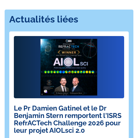
Actualités liées
Le Pr Damien Gatinel et le Dr
L
Benjamin Stern remportent l'ISRS
Un 
RefrACTech Challenge 2026 pour
pa
leur projet AIOLsci 2.0
ne
pe