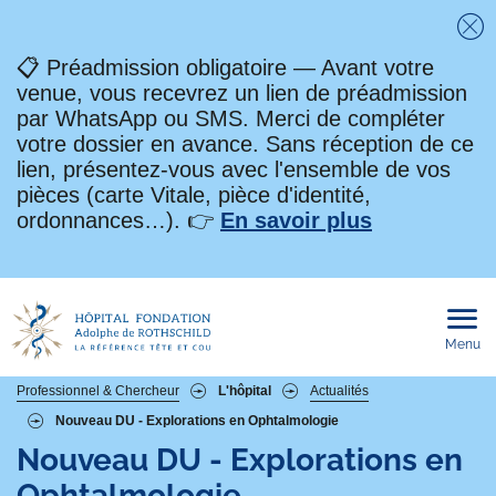
Fe
📋 Préadmission obligatoire — Avant votre
venue, vous recevrez un lien de préadmission
par WhatsApp ou SMS. Merci de compléter
votre dossier en avance. Sans réception de ce
lien, présentez-vous avec l'ensemble de vos
pièces (carte Vitale, pièce d'identité,
ordonnances…). 👉
En savoir plus
Menu
Ouvri
le
men
mobi
Fil
Professionnel & Chercheur
L'hôpital
Actualités
Nouveau DU - Explorations en Ophtalmologie
d'Ariane
Nouveau DU - Explorations en
Ophtalmologie