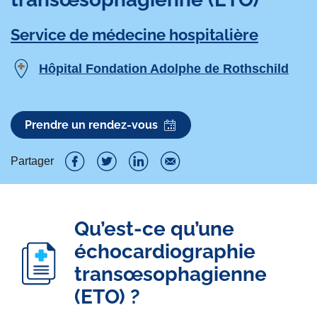
Service de médecine hospitalière
Hôpital Fondation Adolphe de Rothschild
Prendre un rendez-vous
Partager
P
P
P
P
a
a
a
a
Qu’est-ce qu’une
r
r
r
r
échocardiographie
t
t
t
t
transœsophagienne
a
a
a
a
(ETO) ?
g
g
g
g