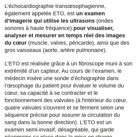
e
e
e
e
L’échocardiographie transœsophagienne,
également appelée ETO, est
un examen
r
r
r
r
d’imagerie qui utilise les ultrasons
(ondes
s
s
s
p
sonores à haute fréquence)
pour visualiser,
u
u
u
a
analyser et mesurer en temps réel des images
du cœur
(muscle, valves, péricarde), ainsi que des
r
r
r
r
gros vaisseaux (aorte, artère pulmonaire).
F
T
L
E
L’ETO est réalisée grâce à un fibroscope muni à son
a
w
i
m
extrémité d’un capteur. Au cours de l’examen, le
c
i
n
a
médecin insère une sonde d’échographie dans
l’œsophage du patient pour évaluer le volume du
e
t
k
i
cœur, sa capacité à se contracter et le
b
t
e
l
fonctionnement des valvules (à l'intérieur du cœur,
o
e
d
quatre valvules s'ouvrent et se ferment selon une
séquence précise pour assurer la circulation du
o
r
i
sang dans la bonne direction). L’ETO est un
k
n
examen semi-invasif, désagréable, qui garde