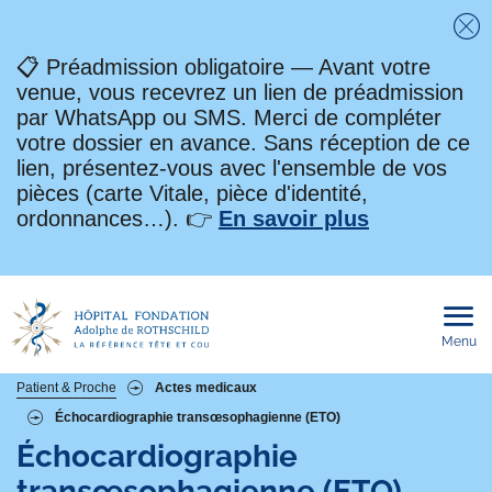
Fe
📋 Préadmission obligatoire — Avant votre
venue, vous recevrez un lien de préadmission
par WhatsApp ou SMS. Merci de compléter
votre dossier en avance. Sans réception de ce
lien, présentez-vous avec l'ensemble de vos
pièces (carte Vitale, pièce d'identité,
ordonnances…). 👉
En savoir plus
Menu
Ouvri
le
men
mobi
Fil
Patient & Proche
Actes medicaux
Échocardiographie transœsophagienne (ETO)
d'Ariane
Échocardiographie
transœsophagienne (ETO)