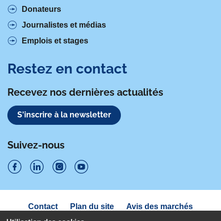
Donateurs
Journalistes et médias
Emplois et stages
Restez en contact
Recevez nos dernières actualités
S'inscrire à la newsletter
Suivez-nous
S
S
S
S
u
u
u
u
Navigation
Contact
Plan du site
Avis des marchés
i
sous
i
i
i
Déclaration d'accessibilité