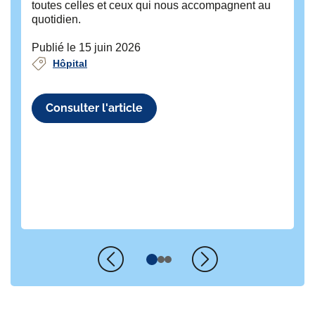
toutes celles et ceux qui nous accompagnent au
L’
quotidien.
(H
con
Publié le 15 juin 2026
une
Hôpital
l’a
Pub
Consulter l'article
Précédent
Suivant