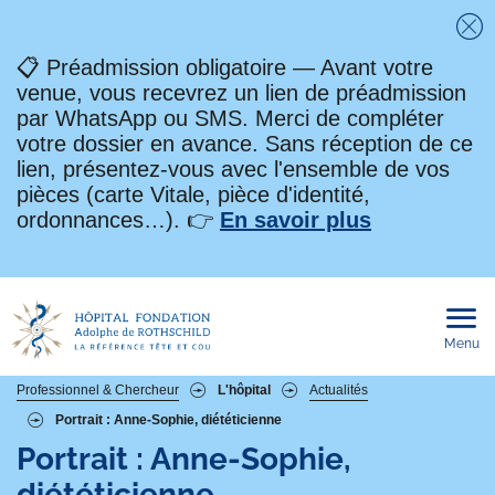
Fe
📋 Préadmission obligatoire — Avant votre
venue, vous recevrez un lien de préadmission
par WhatsApp ou SMS. Merci de compléter
votre dossier en avance. Sans réception de ce
lien, présentez-vous avec l'ensemble de vos
pièces (carte Vitale, pièce d'identité,
ordonnances…). 👉
En savoir plus
Menu
Ouvri
le
men
mobi
Fil
Professionnel & Chercheur
L'hôpital
Actualités
Portrait : Anne-Sophie, diététicienne
d'Ariane
Portrait : Anne-Sophie,
diététicienne