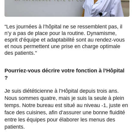
u
u
u
a
r
r
r
r
F
T
L
E
"Les journées à l’hôpital ne se ressemblent pas, il
n’y a pas de place pour la routine. Dynamisme,
a
w
i
m
esprit d’équipe et adaptabilité sont au rendez-vous
c
i
n
a
et nous permettent une prise en charge optimale
des patients."
e
t
k
i
b
t
e
l
Pourriez-vous décrire votre fonction à l’Hôpital
o
e
d
?
o
r
i
Je suis diététicienne à l’Hôpital depuis trois ans.
k
n
Nous sommes quatre, mais je suis la seule à plein
temps. Notre bureau est situé au niveau -1, juste en
face des cuisines, afin d’assurer une bonne fluidité
entre les équipes pour élaborer les menus des
patients.