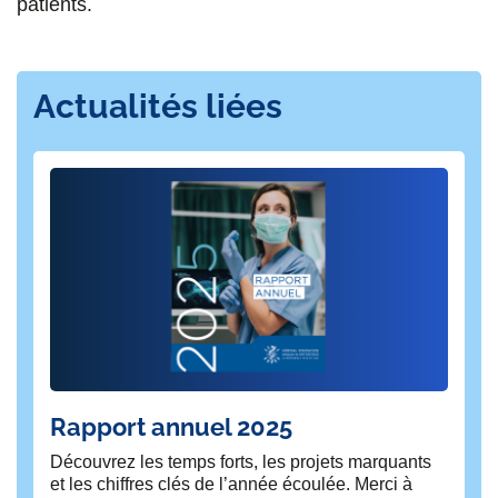
patients.
Actualités liées
Rapport annuel 2025
L’
hô
Découvrez les temps forts, les projets marquants
as
et les chiffres clés de l’année écoulée. Merci à